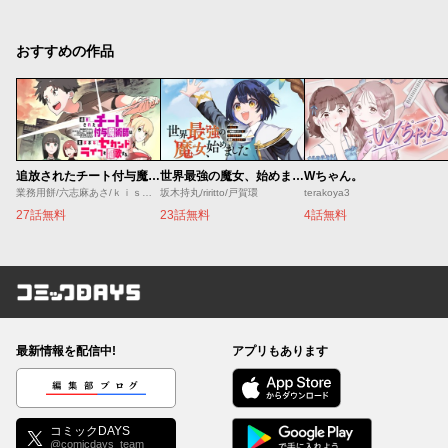
おすすめの作品
追放されたチート付与魔術師は気ままなセカンドライフを謳歌する。 ～俺は武器だけじゃなく、あらゆるものに『強化ポイント』を付与できるし、俺の意思でいつでも効果を解除できるけど、残った人たち大丈夫？～
世界最強の魔女、始めました ～私だけ『攻略サイト』を見れる世界で自由に生きます～
Wちゃん。
業務用餅/六志麻あさ/ｋｉｓｕｉ
坂木持丸/riritto/戸賀環
terakoya3
27話無料
23話無料
4話無料
コミックDAYS
最新情報を配信中!
アプリもあります
編集部ブログ
コミックDAYS
@comicdays_team