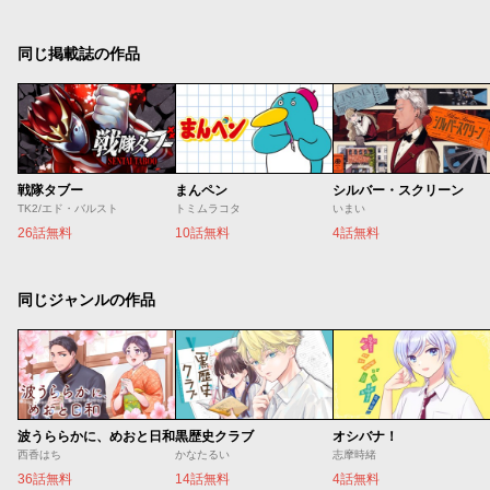
同じ掲載誌の作品
戦隊タブー
まんペン
シルバー・スクリーン
TK2/エド・バルスト
トミムラコタ
いまい
26話無料
10話無料
4話無料
同じジャンルの作品
波うららかに、めおと日和
黒歴史クラブ
オシバナ！
西香はち
かなたるい
志摩時緒
36話無料
14話無料
4話無料