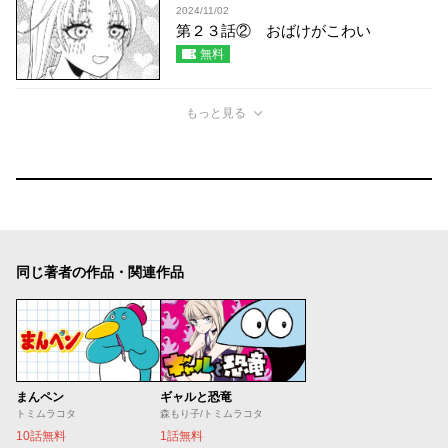
2024/11/02
第２３話② おばけがこわい
無料
もっと見る
同じ著者の作品・関連作品
まんペン
ギャルと恐竜
トミムラコタ
森もり子/トミムラコタ
10話無料
1話無料