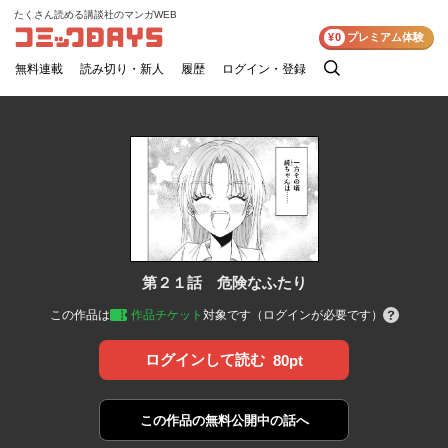
たくさん読める講談社のマンガWEB
コミックDAYS
¥0
プレミアム体験
無料連載
読み切り・新人
履歴
ログイン・登録
検
索
第２１話 危険なふたり
この作品は
作品チケット
対象です（ログインが必要です）
ログインして読む
80pt
この作品の
無料公開中の話へ