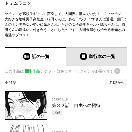
トミムラコタ
ツチノコが高校生ギャルに変身して、人間界に潜んでいた！！？？ツチノコ
大好きな地味男子高校生・猫田くんは、ある日“ツチノコ”さんに遭遇。猫田く
んのトンデモない勢いに気おされ、ただの女子高生ギャル・純ちゃんは、猫
田くんの勘違いに付き合うことにしたのです。人間未満から始める未知との
遭遇ラブコメ！
話の一覧
単行本
の一覧
この作品は
作品チケット
対象です（ログインが必要です）
全41話
1話から
2025/04/19
第３２話 自由への招待
80
pt