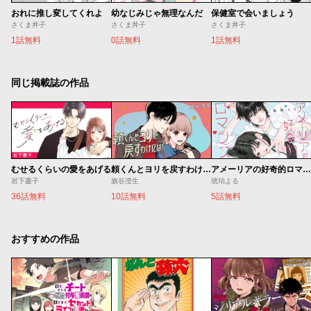
おれに推し変してくれよ
幼なじみじゃ無理なんだ
保健室で会いましょう
さくま丼子
さくま丼子
さくま丼子
1話無料
0話無料
1話無料
同じ掲載誌の作品
むせるくらいの愛をあげる
頼くんとヨリを戻すわけには！
アメーリアの好奇的ロマンス
岩下慶子
旗谷澄生
琥珀よる
36話無料
10話無料
5話無料
おすすめの作品