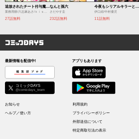
追放されたチート付与魔術師は気ままなセカンドライフを謳歌する。 ～俺は武器だけじゃなく、あらゆるものに『強化ポイント』を付与できるし、俺の意思でいつでも効果を解除できるけど、残った人たち大丈夫？～
なんと孫六
今夜もシリアルキラーと待ち合わせ
業務用餅/六志麻あさ/ｋｉｓｕｉ
さだやす圭
伊口紺/中村優児
27話無料
232話無料
11話無料
コミックDAYS
最新情報を配信中!
アプリもあります
編集部ブログ
コミックDAYS
@comicdays_team
お知らせ
利用規約
ヘルプ／使い方
プライバシーポリシー
外部送信について
特定商取引法の表示