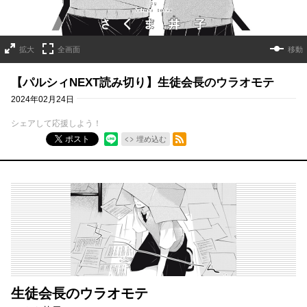
拡大
全画面
移動
【パルシィNEXT読み切り】生徒会長のウラオモテ
2024年02月24日
シェアして応援しよう！
RSSフィード
ポスト
埋め込む
生徒会長のウラオモテ