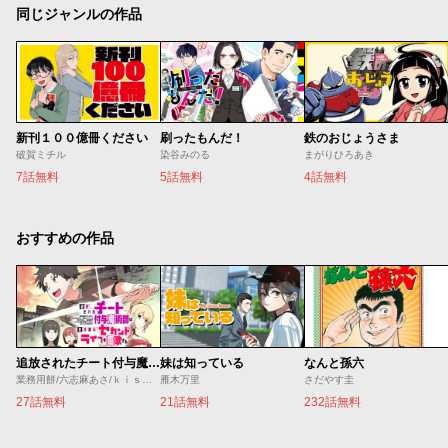
同じジャンルの作品
新刊１００億冊ください
刷ったもんだ！
鉄のおじょうさま
破賀ミチル
染谷みのる
まがりひろあき
7話無料
5話無料
4話無料
おすすめの作品
追放されたチート付与魔術師は気ままなセカンドライフを謳歌する。 ～俺は武器だけじゃなく、あらゆるものに『強化ポイント』を付与できるし、俺の意思でいつでも効果を解除できるけど、残った人たち大丈夫？～
妹は知っている
なんと孫六
業務用餅/六志麻あさ/ｋｉｓｕｉ
雁木万里
さだやす圭
27話無料
21話無料
232話無料