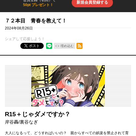
会員登録（初回）で
新規会員登録する
50pt プレゼント！
７２本目 青春を教えて！
2024年08月26日
シェアして応援しよう！
RSSフィード
ポスト
埋め込む
R15＋じゃダメですか？
岸谷轟
/
裏谷なぎ
大人になるって、どうすればいいの？ 親からすべての娯楽を禁止されて育