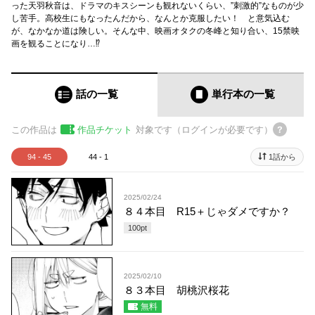
った天羽秋音は、ドラマのキスシーンも観れないくらい、”刺激的”なものが少
し苦手。高校生にもなったんだから、なんとか克服したい！ と意気込む
が、なかなか道は険しい。そんな中、映画オタクの冬峰と知り合い、15禁映
画を観ることになり…⁉
話の一覧
単行本
の一覧
この作品は
作品チケット
対象です（ログインが必要です）
94 - 45
44 - 1
1話から
2025/02/24
８４本目 R15＋じゃダメですか？
100
pt
2025/02/10
８３本目 胡桃沢桜花
無料