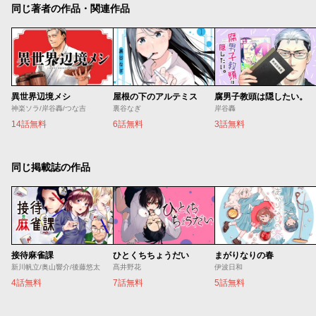
同じ著者の作品・関連作品
異世界辺境メシ
屋根の下のアルテミス
腐男子教頭は隠したい。
神楽ソラ/岸谷轟/つな吉
裏谷なぎ
岸谷轟
14話無料
6話無料
3話無料
同じ掲載誌の作品
接待麻雀課
ひとくちちょうだい
まがりなりの春
新川帆立/奥山響介/後藤悠太
髙井野花
伊波日和
4話無料
7話無料
5話無料