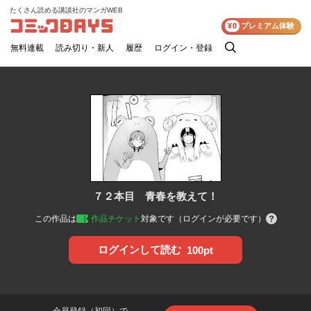
たくさん読める講談社のマンガWEB
コミックDAYS
¥0
プレミアム体験
無料連載
読み切り・新人
履歴
ログイン・登録
検
索
７２本目 青春を教えて！
この作品は
作品チケット
対象です（ログインが必要です）
ログインして読む
100pt