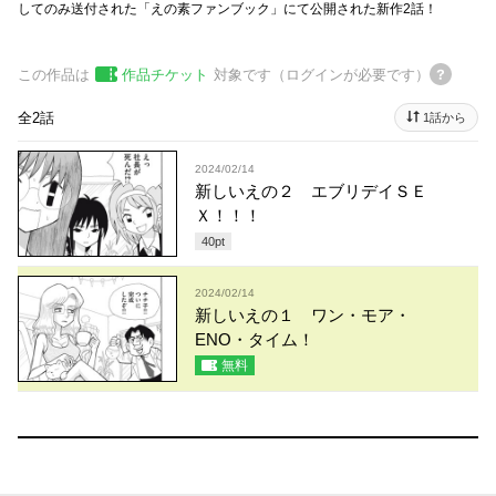
してのみ送付された「えの素ファンブック」にて公開された新作2話！
この作品は
作品チケット
対象です（ログインが必要です）
全2話
1話から
2024/02/14
新しいえの２ エブリデイＳＥ
Ｘ！！！
40
pt
2024/02/14
新しいえの１ ワン・モア・
ENO・タイム！
無料