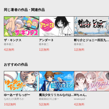
同じ著者の作品・関連作品
ザ・キンクス
アンダー３
斬り介とジョニー四百九十九人斬り
榎本俊二
榎本俊二
榎本俊二
4話無料
1話無料
1話無料
おすすめの作品
ゆーあーすらっがー
魔法少女リリカルなのは EXCEEDS
Wちゃん。
なめたけ/真野ろか
都築真紀/川上修一
terakoya3
10話無料
5話無料
4話無料