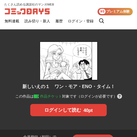
たくさん読める講談社のマンガWEB
コミックDAYS
¥0
プレミアム体験
無料連載
読み切り・新人
履歴
ログイン・登録
検
索
新しいえの１ ワン・モア・ENO・タイム！
この作品は
作品チケット
対象です（ログインが必要です）
ログインして読む
40pt