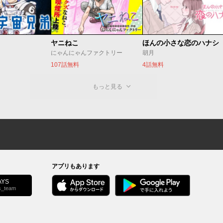
ヤニねこ
ほんの小さな恋のハナシ
にゃんにゃんファクトリー
胡月
107話無料
4話無料
もっと見る
アプリもあります
YS
s_team