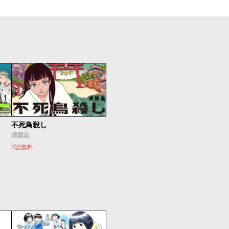
不死鳥殺し
須賀晶
3話無料