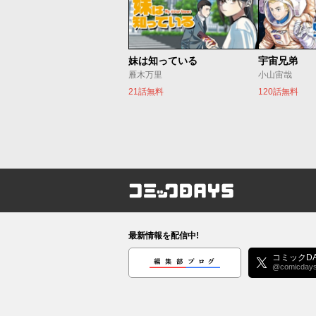
妹は知っている
宇宙兄弟
雁木万里
小山宙哉
21話無料
120話無料
コミックDAYS
最新情報を配信中!
編集部ブログ
コミックDA
@comicday