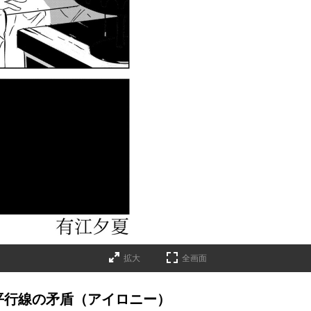
拡大
全画面
平行線の矛盾（アイロニー）