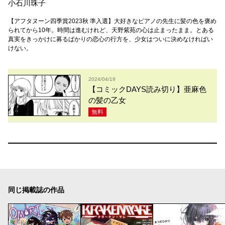
小石川珠子
【アフタヌーン四季賞2023秋 準入選】大好きなピアノの先生に髪の色を褒め
られてから10年。時間は進むけれど、天野紫苑の心は止まったまま。とある
真実をきっかけに募るばかりの恋心の行方を、少女はついに決めなければい
けない。
2024/04/19
【コミックDAYS読み切り】亜麻色
の髪の乙女
無料
同じ掲載誌の作品