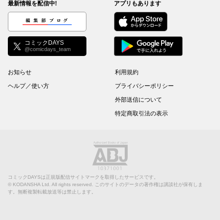
最新情報を配信中!
アプリもあります
編集部ブログ
コミックDAYS
@comicdays_team
お知らせ
利用規約
ヘルプ／使い方
プライバシーポリシー
外部送信について
特定商取引法の表示
コミックDAYSは正規版配信サイトマークを取得したサービスです。
©
KODANSHA Ltd.
All rights reserved. このサイトのデータの著作権は講談社が保有しま
す。無断複製転載放送等は禁止します。