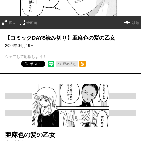
拡大
全画面
移動
【コミックDAYS読み切り】亜麻色の髪の乙女
2024年04月19日
シェアして応援しよう！
RSSフィード
ポスト
埋め込む
亜麻色の髪の乙女