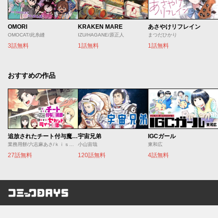
OMORI
KRAKEN MARE
あさやけリフレイン
OMOCAT/此糸縫
IZU/HAGANE/原正人
まつだひかり
3話無料
1話無料
1話無料
おすすめの作品
追放されたチート付与魔術師は気ままなセカンドライフを謳歌する。 ～俺は武器だけじゃなく、あらゆるものに『強化ポイント』を付与できるし、俺の意思でいつでも効果を解除できるけど、残った人たち大丈夫？～
宇宙兄弟
IGCガール
業務用餅/六志麻あさ/ｋｉｓｕｉ
小山宙哉
東和広
27話無料
120話無料
4話無料
コミックDAYS