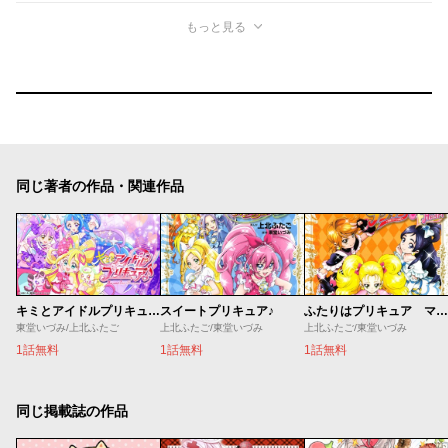
もっと見る
同じ著者の作品・関連作品
キミとアイドルプリキュア♪
スイートプリキュア♪
ふたりはプリキュア マックスハート
東堂いづみ/上北ふたご
上北ふたご/東堂いづみ
上北ふたご/東堂いづみ
1話無料
1話無料
1話無料
同じ掲載誌の作品