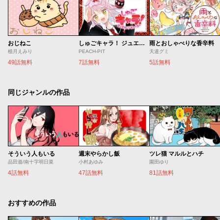
おじねこ
しゅごキャラ！ ジュエルジョーカー
雨とおしゃべりな香辛料
植月えみり
PEACH-PIT
天道グミ
49話無料
7話無料
5話無料
同じジャンルの作品
そういう人もいる
週末やらかし飯
ツレ猫 マルルとハチ
品田遊/南十字明日菜
小村あゆみ
園田ゆり
4話無料
47話無料
81話無料
おすすめの作品