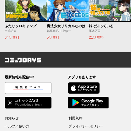
ふたりソロキャンプ
魔法少女リリカルなのは EXCEEDS
妹は知っている
出端祐大
都築真紀/川上修一
雁木万里
64話無料
5話無料
21話無料
コミックDAYS
最新情報を配信中!
アプリもあります
編集部ブログ
コミックDAYS
@comicdays_team
お知らせ
利用規約
ヘルプ／使い方
プライバシーポリシー