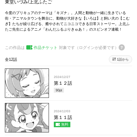
東堂いづみ
/
上北ふたご
今度のプリキュアのテーマは「キズナ」。人間と動物が一緒に生きている
街・アニマルタウンを舞台に、動物が大好きな【いろは】と飼い犬の【こむ
ぎ】たちが繰り広げる、癒やされてニコニコできる日常ストーリー。上北ふ
たご先生によるアニメ「わんだふるぷりきゅあ！」のスピンオフ連載！
この作品は
作品チケット
対象です（ログインが必要です）
全12話
1話から
2024/12/27
第１２話
90
pt
2024/12/03
第１１話
無料