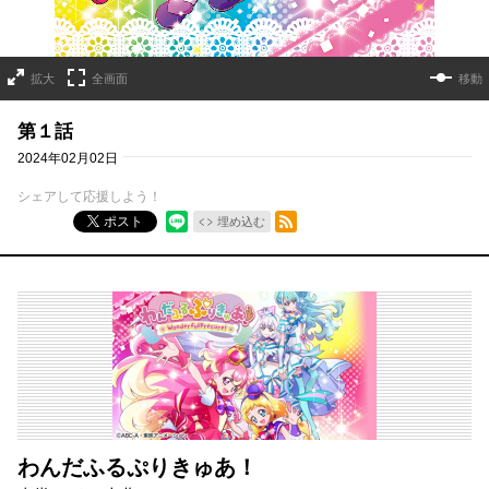
拡大
全画面
移動
第１話
2024年02月02日
シェアして応援しよう！
RSSフィード
ポスト
埋め込む
わんだふるぷりきゅあ！