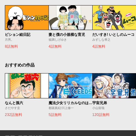
ビション絵日記
妻と僕の小規模な育児
だいすき! いとしのムーコ
月男。
福満しげゆき
みずしな孝之
8話無料
4話無料
4話無料
おすすめの作品
なんと孫六
魔法少女リリカルなのは EXCEEDS
宇宙兄弟
さだやす圭
都築真紀/川上修一
小山宙哉
232話無料
5話無料
120話無料