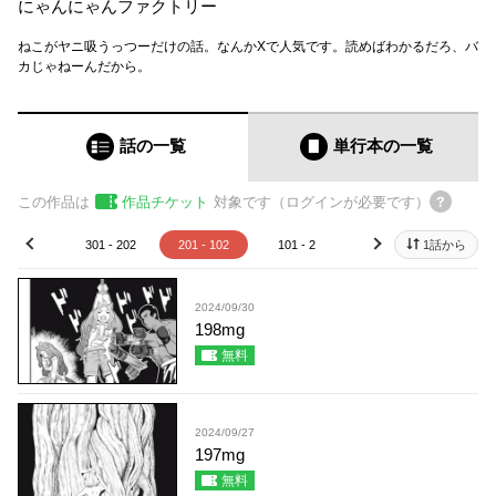
にゃんにゃんファクトリー
ねこがヤニ吸うっつーだけの話。なんかXで人気です。読めばわかるだろ、バ
カじゃねーんだから。
話の一覧
単行本
の一覧
この作品は
作品チケット
対象です（ログインが必要です）
01 - 302
301 - 202
201 - 102
101 - 2
1
1話から
prev
next
2024/09/30
198mg
無料
2024/09/27
197mg
無料