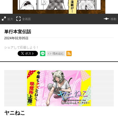
拡大
全画面
移動
単行本宣伝話
2024年02月05日
シェアして応援しよう！
RSSフィード
ポスト
埋め込む
ヤニねこ