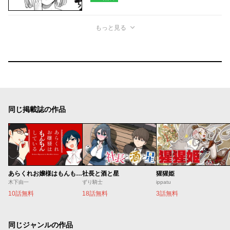
もっと見る
同じ掲載誌の作品
あらくれお嬢様はもんもんしている
社長と酒と星
猩猩姫
木下由一
ずり騎士
ippatu
10話無料
18話無料
3話無料
同じジャンルの作品