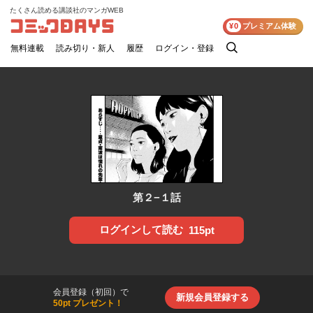
たくさん読める講談社のマンガWEB
コミックDAYS
¥0
プレミアム体験
無料連載
読み切り・新人
履歴
ログイン・登録
検
索
第２−１話
ログインして読む
115pt
会員登録（初回）で
新規会員登録する
50pt プレゼント！