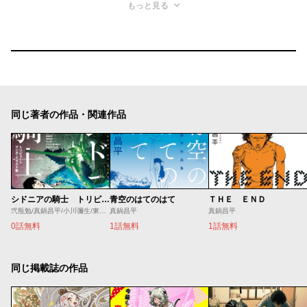
もっと見る
同じ著者の作品・関連作品
シドニアの騎士 トリビュートマンガ・イラスト集
青空のはてのはて
ＴＨＥ ＥＮＤ
弐瓶勉/真鍋昌平/小川彌生/東村アキコ/五十嵐大介/すぎむらしんいち/タツヲ/石口十/蟹江鉄史/やしろ学
真鍋昌平
真鍋昌平
0話無料
1話無料
1話無料
同じ掲載誌の作品