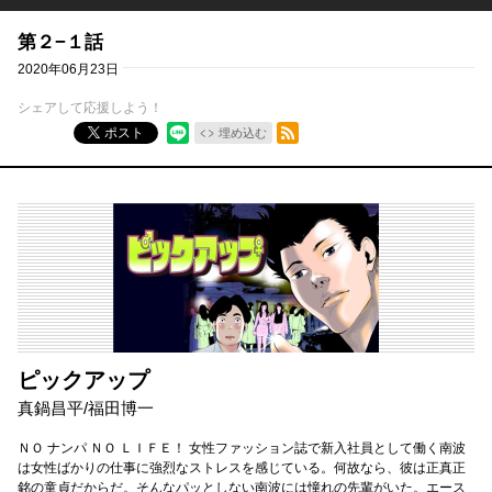
第２−１話
2020年06月23日
シェアして応援しよう！
RSSフィード
ポスト
埋め込む
ピックアップ
真鍋昌平
/
福田博一
ＮＯ ナンパ ＮＯ ＬＩＦＥ！ 女性ファッション誌で新入社員として働く南波
は女性ばかりの仕事に強烈なストレスを感じている。何故なら、彼は正真正
銘の童貞だからだ。そんなパッとしない南波には憧れの先輩がいた。エース