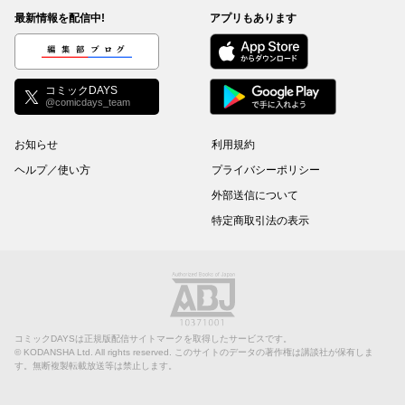
最新情報を配信中!
アプリもあります
編集部ブログ
コミックDAYS
@comicdays_team
お知らせ
利用規約
ヘルプ／使い方
プライバシーポリシー
外部送信について
特定商取引法の表示
コミックDAYSは正規版配信サイトマークを取得したサービスです。
©
KODANSHA Ltd.
All rights reserved. このサイトのデータの著作権は講談社が保有しま
す。無断複製転載放送等は禁止します。