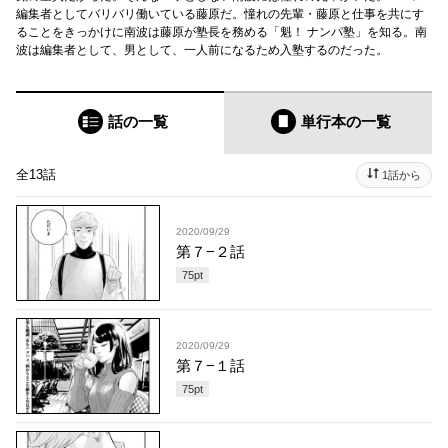
編集者としてバリバリ働いている藤原だ。憧れの先輩・藤原と仕事を共にす
ることをきっかけに南波は藤原が塾長を務める「魁！ ナンパ塾」を知る。南
波は編集者として、男として、一人前になるため入塾するのだった。
話の一覧
単行本
の一覧
全13話
1話から
2020/09/29
第７−２話
75
pt
2020/09/29
第７−１話
75
pt