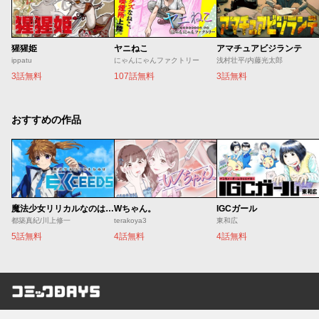
猩猩姫
ヤニねこ
アマチュアビジランテ
ippatu
にゃんにゃんファクトリー
浅村壮平/内藤光太郎
3話無料
107話無料
3話無料
おすすめの作品
魔法少女リリカルなのは EXCEEDS
Wちゃん。
IGCガール
都築真紀/川上修一
terakoya3
東和広
5話無料
4話無料
4話無料
コミックDAYS