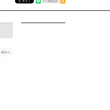
ポスト
埋め込む
1話から