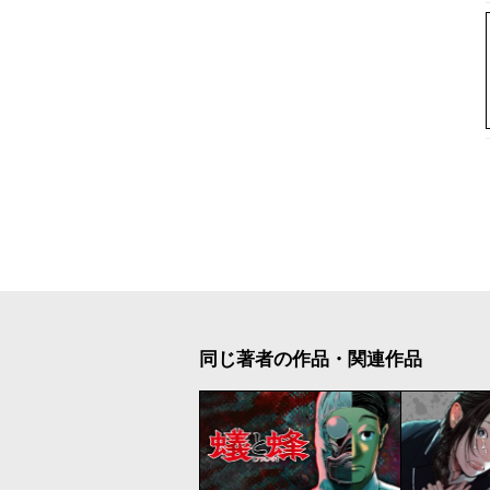
同じ著者の作品・関連作品