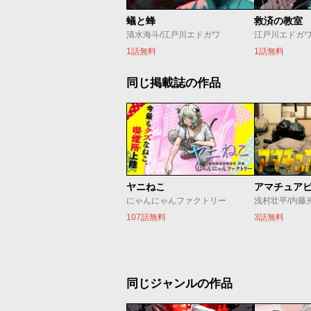
蟻と蜂
救済の教室
清水海斗/江戸川エドガワ
江戸川エドガ
1話無料
1話無料
同じ掲載誌の作品
ヤニねこ
アマチュア
にゃんにゃんファクトリー
浅村壮平/内藤
107話無料
3話無料
同じジャンルの作品