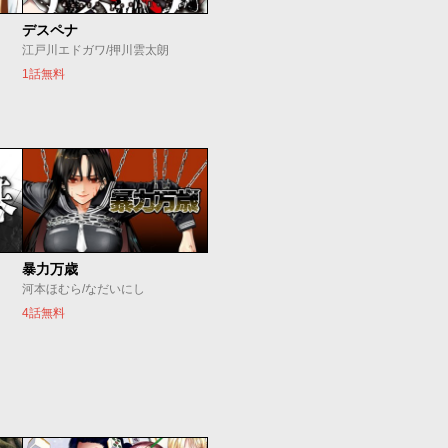
デスペナ
江戸川エドガワ/押川雲太朗
1話無料
暴力万歳
河本ほむら/なだいにし
4話無料