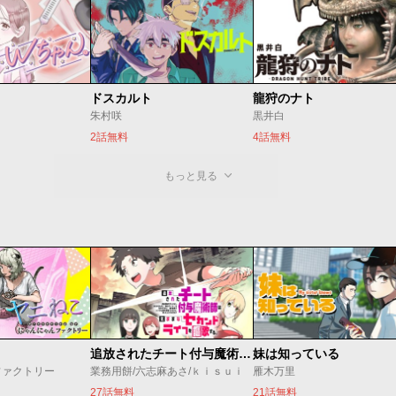
ドスカルト
龍狩のナト
朱村咲
黒井白
2話無料
4話無料
もっと見る
追放されたチート付与魔術師は気ままなセカンドライフを謳歌する。 ～俺は武器だけじゃなく、あらゆるものに『強化ポイント』を付与できるし、俺の意思でいつでも効果を解除できるけど、残った人たち大丈夫？～
妹は知っている
ファクトリー
業務用餅/六志麻あさ/ｋｉｓｕｉ
雁木万里
27話無料
21話無料