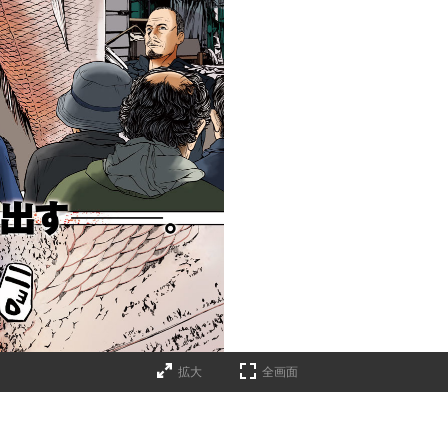
拡大
全画面