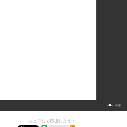
移動
シェアして応援しよう！
RSSフィード