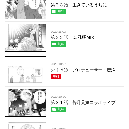
第３３話 生きているうちに
無料
2020/11/03
第３２話 DJ孔明MIX
無料
2020/10/27
おまけ⑫ プロデューサー・唐澤
無料
2020/10/20
第３１話 若月兄妹コラボライブ
無料