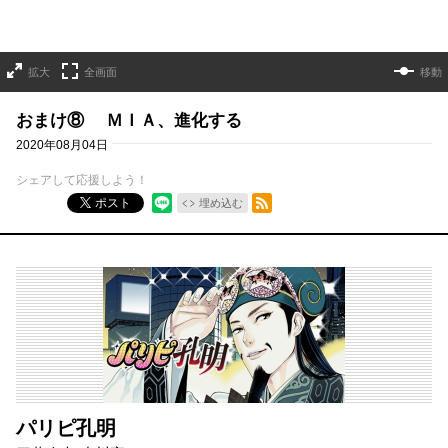
拡大
全画面
移動
おまけ⑧ ＭＩＡ、進化する
2020年08月04日
シェアして応援しよう！
RSSフィード
ポスト
埋め込む
パリピ孔明