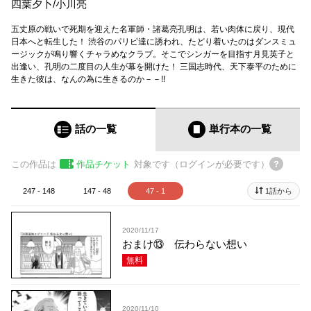
四葉夕卜
/
小川亮
五丈原の戦いで死期を迎えた名軍師・諸葛亮孔明は、若い肉体に戻り、現代
日本へと転生した！ 渋谷のパリピ達に誘われ、たどり着いたのはダンスミュ
ージックが鳴り響くチャラめなクラブ。そこでシンガーを目指す月見英子と
出逢い、孔明の二度目の人生が幕を開けた！ 三国志時代、天下泰平のために
生きた彼は、なんの為に生きるのか－－!!
話の一覧
単行本
の一覧
この作品は
作品チケット
対象です（ログインが必要です）
247 - 148
147 - 48
47 - 1
1話から
2020/11/17
おまけ⑬ 伝わらない想い
無料
2020/11/10