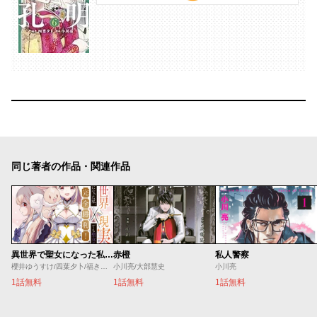
同じ著者の作品・関連作品
異世界で聖女になった私、現実世界でも聖女チートで完全勝利！
赤橙
私人警察
櫻井ゆうすけ/四葉夕卜/福きつね
小川亮/大部慧史
小川亮
1話無料
1話無料
1話無料