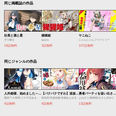
同じ掲載誌の作品
社長と酒と星
猩猩姫
ヤニねこ
ずり騎士
ippatu
にゃんにゃんファクトリー
18話無料
3話無料
107話無料
同じジャンルの作品
人外姫様、始めました～Ｆｒｅｅ Ｌｉｆｅ Ｆａｎｔａｓｙ Ｏｎｌｉｎｅ～
【パクパクですわ】追放されたお嬢様の『モンスターを食べるほど強くなる』スキルは、１食で１レベルアップする前代未聞の最強スキルでした。３日で人類最強になりましたわ～！
勇者パーティを追い出された器用貧乏 ～パーティ事情で付与術士をやっていた剣士、万能へと至る～
園原アオ/割田コマ/子日あきすず/Ｓｈｅｒｒｙ
島知宏/音速炒飯/有都あらゆる
よねぞう/都神樹/きさらぎゆり
4話無料
4話無料
13話無料