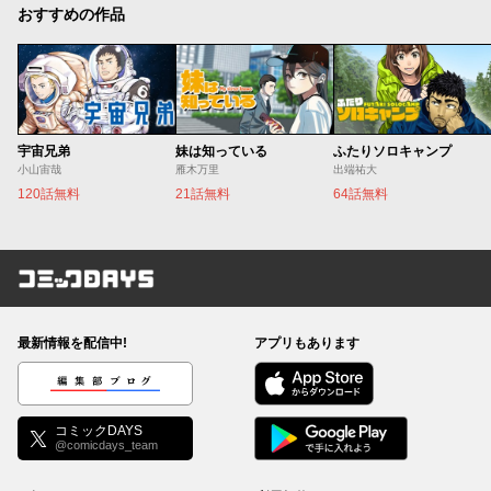
おすすめの作品
宇宙兄弟
妹は知っている
ふたりソロキャンプ
小山宙哉
雁木万里
出端祐大
120話無料
21話無料
64話無料
コミックDAYS
最新情報を配信中!
アプリもあります
編集部ブログ
コミックDAYS
@comicdays_team