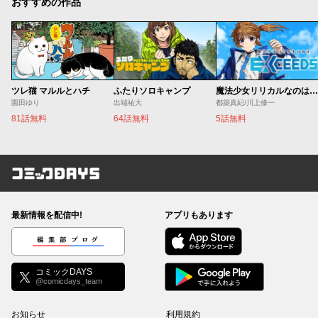
おすすめの作品
ツレ猫 マルルとハチ
ふたりソロキャンプ
魔法少女リリカルなのは EXCEEDS
園田ゆり
出端祐大
都築真紀/川上修一
81話無料
64話無料
5話無料
コミックDAYS
最新情報を配信中!
アプリもあります
編集部ブログ
コミックDAYS
@comicdays_team
お知らせ
利用規約