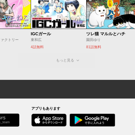
IGCガール
ツレ猫 マルルとハチ
ファクトリー
東和広
園田ゆり
4話無料
81話無料
もっと見る
アプリもあります
YS
s_team