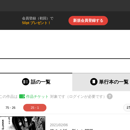
会員登録（初回）で
新規会員登録する
50pt プレゼント！
話の一覧
単行本
の一覧
この作品は
作品チケット
対象です（ログインが必要です）
75 - 26
25 - 1
2021/02/06