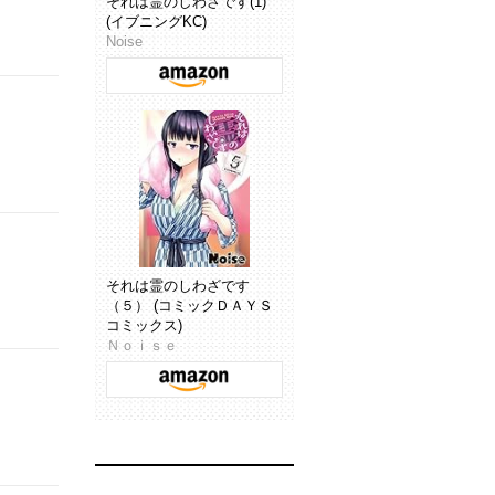
それは霊のしわざです(1)
(イブニングKC)
Noise
それは霊のしわざです
（５） (コミックＤＡＹＳ
コミックス)
Ｎｏｉｓｅ