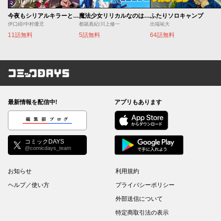
今夜もシリアルキラーと待ち合わせ
魔法少女リリカルなのは EXCEEDS
ふたりソロキャンプ
伊口紺/中村優児
都築真紀/川上修一
出端祐大
11話無料
5話無料
64話無料
コミックDAYS
最新情報を配信中!
アプリもあります
編集部ブログ
コミックDAYS
@comicdays_team
お知らせ
利用規約
ヘルプ／使い方
プライバシーポリシー
外部送信について
特定商取引法の表示