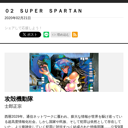
０２ ＳＵＰＥＲ ＳＰＡＲＴＡＮ
2020年02月21日
シェアして応援しよう！
RSSフィード
ポスト
埋め込む
攻殻機動隊
士郎正宗
西暦2029年。通信ネットワークに覆われ、膨大な情報が世界を駆け巡ってい
る超高度情報化社会。しかし国家や民族、そして犯罪は依然として存在して
いた。より複雑化していく犯罪に対抗すべく結成された特殊部隊……公安9課