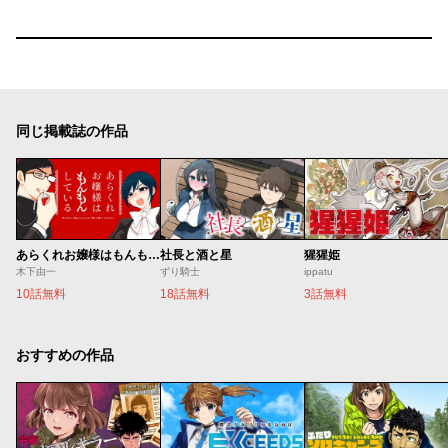
同じ掲載誌の作品
あらくれお嬢様はもんもんしている
社長と酒と星
猩猩姫
木下由一
ずり騎士
ippatu
10話無料
18話無料
3話無料
おすすめの作品