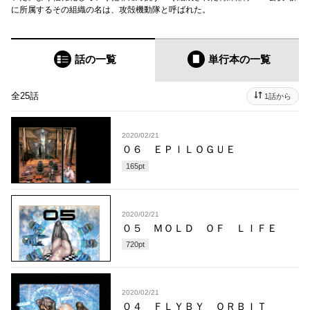
に所属するその組織の名は、攻殻機動隊と呼ばれた。
話の一覧
単行本
の一覧
全25話
1話から
2020/02/21
０６ ＥＰＩＬＯＧＵＥ
165
pt
2020/02/21
０５ ＭＯＬＤ ＯＦ ＬＩＦＥ
720
pt
2020/02/21
０４ ＦＬＹＢＹ ＯＲＢＩＴ