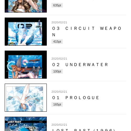
635
pt
2020/02/21
０３ ＣＩＲＣＵＩＴ ＷＥＡＰＯ
Ｎ
415
pt
2020/02/21
０２ ＵＮＤＥＲＷＡＴＥＲ
100
pt
2020/02/21
０１ ＰＲＯＬＯＧＵＥ
165
pt
2020/02/21
ＬＯＳＴ ＰＡＳＴ（１９９６）