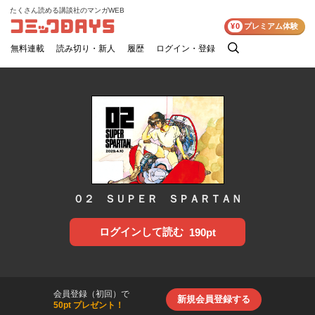
たくさん読める講談社のマンガWEB
コミックDAYS
¥0
プレミアム体験
無料連載
読み切り・新人
履歴
ログイン・登録
検
索
０２ ＳＵＰＥＲ ＳＰＡＲＴＡＮ
ログインして読む
190pt
会員登録（初回）で
新規会員登録する
50pt プレゼント！