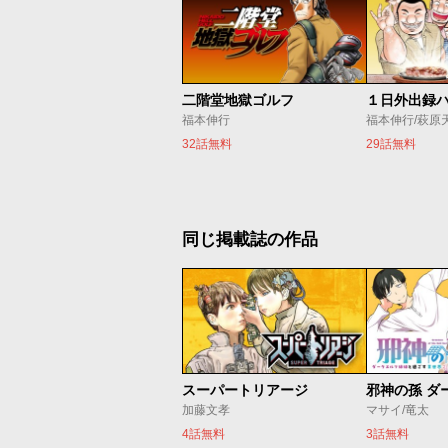
二階堂地獄ゴルフ
１日外出録
福本伸行
32話無料
29話無料
同じ掲載誌の作品
スーパートリアージ
加藤文孝
マサイ/竜太
4話無料
3話無料