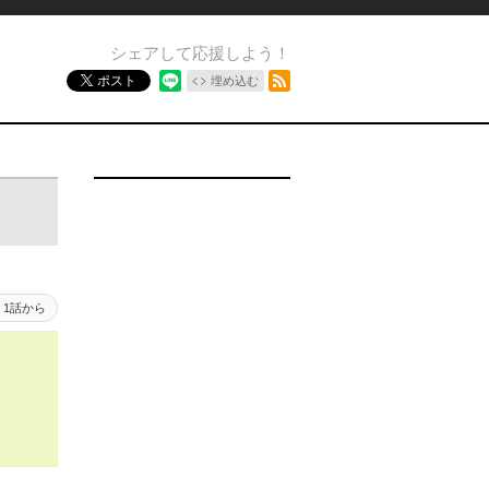
シェアして応援しよう！
RSSフィード
ポスト
埋め込む
1話から