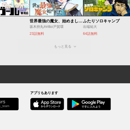
世界最強の魔女、始めました ～私だけ『攻略サイト』を見れる世界で自由に生きます～
ふたりソロキャンプ
坂木持丸/riritto/戸賀環
出端祐大
23話無料
64話無料
もっと見る
アプリもあります
YS
s_team