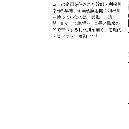
ム」の企画を任された幹部・利根川
幸雄!! 早速、企画会議を開く利根川
を待っていたのは、受難‥!! 煩
悶‥!! そして絶望‥!! 会長と黒服の
間で苦悩する利根川を描く、悪魔的
スピンオフ、始動････!!