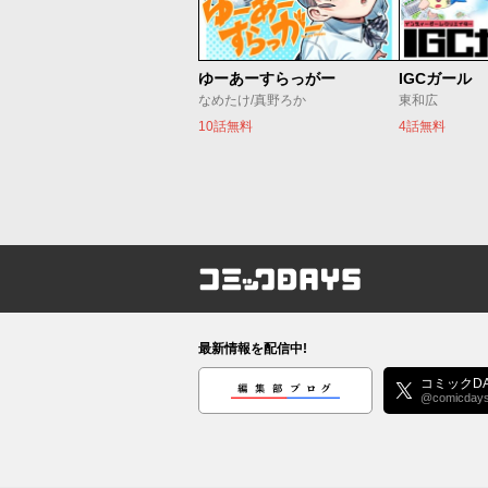
ゆーあーすらっがー
IGCガール
なめたけ/真野ろか
東和広
10話無料
4話無料
コミックDAYS
最新情報を配信中!
編集部ブログ
コミックDA
@comicday