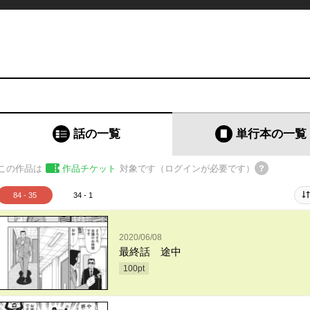
話の一覧
単行本
の一覧
この作品は
作品チケット
対象です（ログインが必要です）
84 - 35
34 - 1
2020/06/08
最終話 途中
100
pt