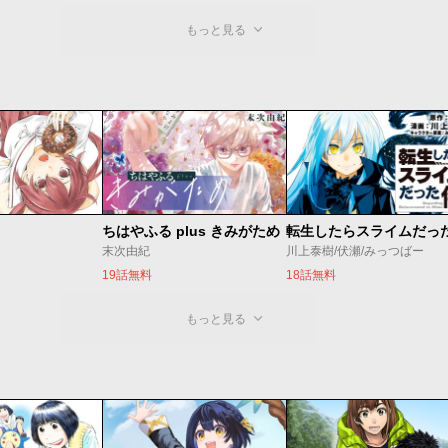
もっと見る
ちはやふる plus きみがため
転生したらスライムだっ
末次由紀
川上泰樹/伏瀬/みっつばー
19話無料
18話無料
もっと見る