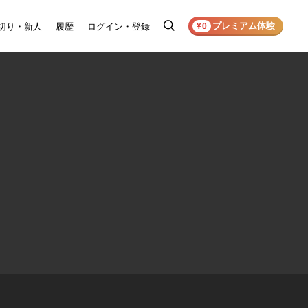
プレミアム体験
切り・新人
履歴
ログイン・登録
検
¥0
索