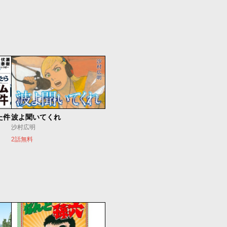
た件
波よ聞いてくれ
沙村広明
2話無料