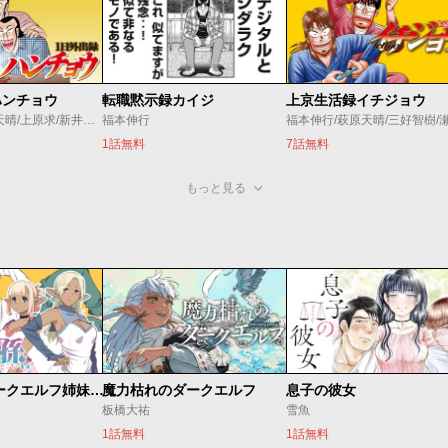
ハンチョウ
転職黙示録カイジ
上京生活録イチジョウ
福本伸行/萩原天晴/上原求/新井和也
福本伸行
1話無料
7話無料
もっと見る
邪神の孫 ダークエルフ姉妹と過ごす異世界引きこもり生活
魔力枯れのダークエルフ
息子の彼女
板橋大祐
雪魚
1話無料
1話無料