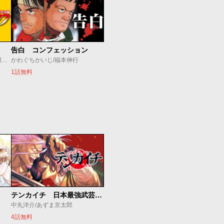
告白 コンフェッション
福本伸行/萩原天晴/三好智樹/瀬戸義明
かわぐちかいじ/福本伸行
1話無料
テンカイチ 日本最強武芸者決定戦
中丸洋介/あずま京太郎
4話無料