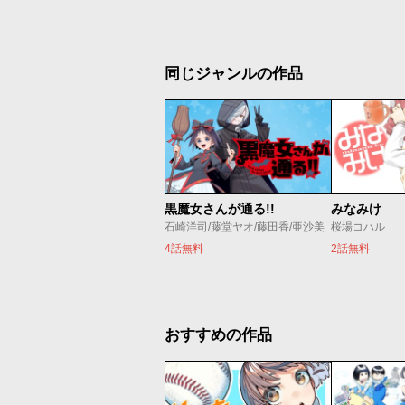
同じジャンルの作品
黒魔女さんが通る!!
みなみけ
石崎洋司/藤堂ヤオ/藤田香/亜沙美
桜場コハル
4話無料
2話無料
おすすめの作品