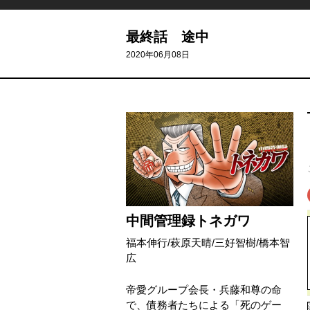
最終話 途中
2020年06月08日
中間管理録トネガワ
福本伸行
/
萩原天晴
/
三好智樹
/
橋本智
広
帝愛グループ会長・兵藤和尊の命
で、債務者たちによる「死のゲー