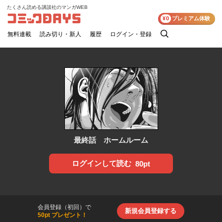
たくさん読める講談社のマンガWEB
コミックDAYS
¥0
プレミアム体験
無料連載
読み切り・新人
履歴
ログイン・登録
検
索
最終話 ホームルーム
ログインして読む
80pt
会員登録（初回）で
新規会員登録する
50pt プレゼント！