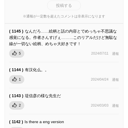
投稿する
※通報が一定数を超えたコメントは非表示になります
( 1145 )
なんだろ……絵柄と話の内容とでめっちゃ不思議な
感覚になる。作者さんすげぇ………このリアルだけど無駄な
線が一切ない絵柄、めちゃ大好きです！
5
2024/07/11
通報
( 1144 )
有汉化么。。
1
2024/04/24
通報
( 1143 )
堤信彦の様な先生だ
2
2024/03/03
通報
( 1142 )
Is there a eng version