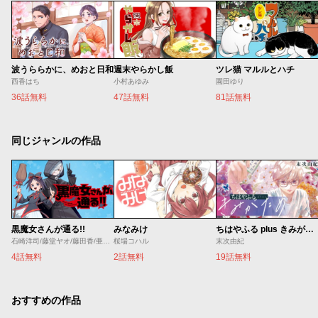
波うららかに、めおと日和
週末やらかし飯
ツレ猫 マルルとハチ
西香はち
小村あゆみ
園田ゆり
36話無料
47話無料
81話無料
同じジャンルの作品
黒魔女さんが通る!!
みなみけ
ちはやふる plus きみがため
石崎洋司/藤堂ヤオ/藤田香/亜沙美
桜場コハル
末次由紀
4話無料
2話無料
19話無料
おすすめの作品