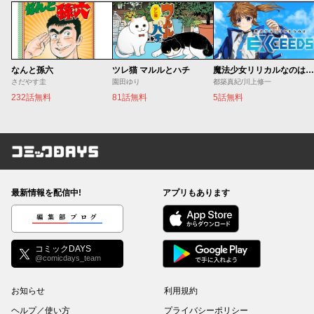
なんと孫六
ツレ猫 マルルとハチ
魔法少女リリカルなのは EXCEEDS
さだやす圭
園田ゆり
都築真紀/川上修一
232話無料
81話無料
5話無料
コミックDAYS
最新情報を配信中!
アプリもあります
編集部ブログ
コミックDAYS
@comicdays_team
お知らせ
利用規約
ヘルプ／使い方
プライバシーポリシー