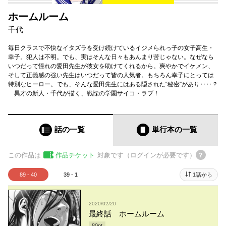
ホームルーム
千代
毎日クラスで不快なイタズラを受け続けているイジメられっ子の女子高生・
幸子。犯人は不明。でも、実はそんな日々もあんまり苦じゃない。なぜなら
いつだって憧れの愛田先生が彼女を助けてくれるから。爽やかでイケメン、
そして正義感の強い先生はいつだって皆の人気者。もちろん幸子にとっては
特別なヒーロー。でも、そんな愛田先生にはある隠された“秘密”があり‥‥？
異才の新人・千代が描く、戦慄の学園サイコ・ラブ！
話の一覧
単行本
の一覧
この作品は
作品チケット
対象です（ログインが必要です）
89 - 40
39 - 1
1話から
2020/02/20
最終話 ホームルーム
80
pt