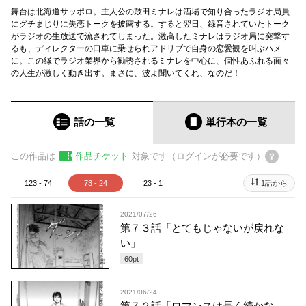
舞台は北海道サッポロ。主人公の鼓田ミナレは酒場で知り合ったラジオ局員
にグチまじりに失恋トークを披露する。すると翌日、録音されていたトーク
がラジオの生放送で流されてしまった。激高したミナレはラジオ局に突撃す
るも、ディレクターの口車に乗せられアドリブで自身の恋愛観を叫ぶハメ
に。この縁でラジオ業界から勧誘されるミナレを中心に、個性あふれる面々
の人生が激しく動き出す。まさに、波よ聞いてくれ、なのだ！
話の一覧
単行本
の一覧
この作品は
作品チケット
対象です（ログインが必要です）
123 - 74
73 - 24
23 - 1
1話から
2021/07/26
第７３話「とてもじゃないが戻れな
い」
60
pt
2021/06/24
第７２話「ロマンスは長く続かな