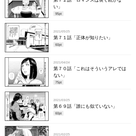
い」
95
pt
2021/05/25
第７１話「正体が知りたい」
60
pt
2021/04/24
第７０話「これはそういうアレでは
ない」
75
pt
2021/03/25
第６９話「誰にも似ていない」
60
pt
2021/02/25