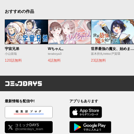
おすすめの作品
宇宙兄弟
Wちゃん。
世界最強の魔女、始めました ～私だけ『攻略サイト』を見れる世界で自由に生きます～
小山宙哉
terakoya3
坂木持丸/riritto/戸賀環
120話無料
4話無料
23話無料
コミックDAYS
最新情報を配信中!
アプリもあります
編集部ブログ
コミックDAYS
@comicdays_team