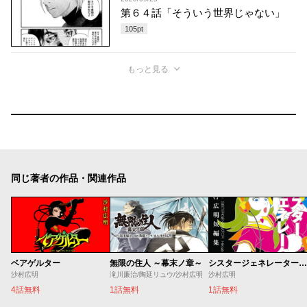
第６４話「そういう世界じゃない」
105
pt
もっと見る
同じ著者の作品・関連作品
ベアゲルター
無限の住人 ～幕末ノ章～
シスタージェネレーター 沙村広明短編集
沙村広明
滝川廉治/陶延リュウ/沙村広明
沙村広明
4話無料
1話無料
1話無料