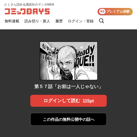
たくさん読める講談社のマンガWEB
コミックDAYS
¥0
プレミアム体験
無料連載
読み切り・新人
履歴
ログイン・登録
検
索
第５７話「お前は一人じゃない」
ログインして読む
115pt
この作品の
無料公開中の話へ