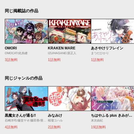
同じ掲載誌の作品
OMORI
KRAKEN MARE
あさやけリフレイン
OMOCAT/此糸縫
IZU/HAGANE/原正人
まつだひかり
3話無料
1話無料
1話無料
同じジャンルの作品
黒魔女さんが通る!!
みなみけ
ちはやふる plus きみがため
石崎洋司/藤堂ヤオ/藤田香/亜沙美
桜場コハル
末次由紀
4話無料
2話無料
19話無料