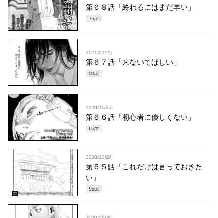
第６８話「終わるにはまだ早い」
75
pt
2021/01/25
第６７話「来ないでほしい」
50
pt
2020/11/25
第６６話「初心者に優しくない」
65
pt
2020/10/24
第６５話「これだけは言っておきた
い」
95
pt
2020/09/25