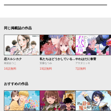
同じ掲載誌の作品
恋スルシカク
私たちはどうかしている 妻恋い
やわはだに春雷
南波あつこ
安藤なつみ
アサダニッキ
16話無料
19話無料
7話無料
おすすめの作品