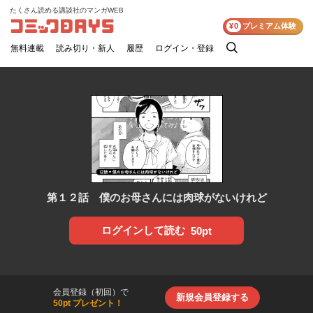
たくさん読める講談社のマンガWEB
コミックDAYS
¥0
プレミアム体験
無料連載
読み切り・新人
履歴
ログイン・登録
検
索
第１２話 僕のお母さんには肉球がないけれど
ログインして読む
50pt
会員登録（初回）で
新規会員登録する
50pt プレゼント！