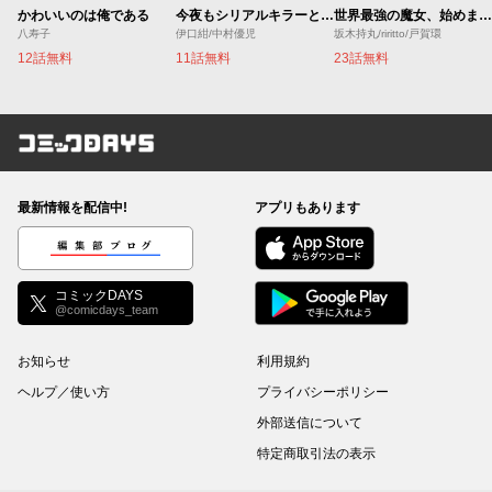
かわいいのは俺である
今夜もシリアルキラーと待ち合わせ
世界最強の魔女、始めました ～私だけ『攻略サイト』を見れる世界で自由に生きます～
八寿子
伊口紺/中村優児
坂木持丸/riritto/戸賀環
12話無料
11話無料
23話無料
コミックDAYS
最新情報を配信中!
アプリもあります
編集部ブログ
コミックDAYS
@comicdays_team
お知らせ
利用規約
ヘルプ／使い方
プライバシーポリシー
外部送信について
特定商取引法の表示