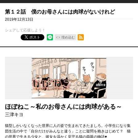
第１２話 僕のお母さんには肉球がないけれど
2019年12月13日
シェアして応援しよう！
RSSフィード
ポスト
埋め込む
ほぼねこ～私のお母さんには肉球がある～
三津キヨ
猫型しかいなくなった世界に人の姿で生まれてきたましろ。小学生になり集
団生活の中で「自分だけがみんなと違う」ことに疑問を抱きはじめて？ 猫
の世界で生きる少女と、彼女を温かく見守る猫の両親の物語♥