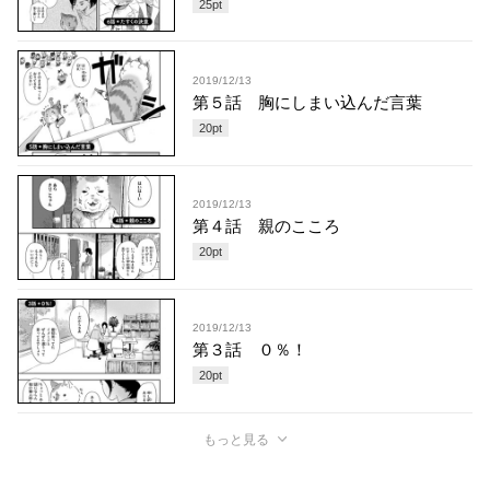
25
pt
2019/12/13
第５話 胸にしまい込んだ言葉
20
pt
2019/12/13
第４話 親のこころ
20
pt
2019/12/13
第３話 ０％！
20
pt
もっと見る