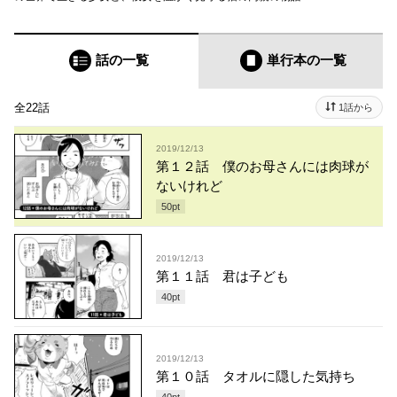
話の一覧
単行本
の一覧
全22話
1話から
2019/12/13
第１２話 僕のお母さんには肉球が
ないけれど
50
pt
2019/12/13
第１１話 君は子ども
40
pt
2019/12/13
第１０話 タオルに隠した気持ち
40
pt