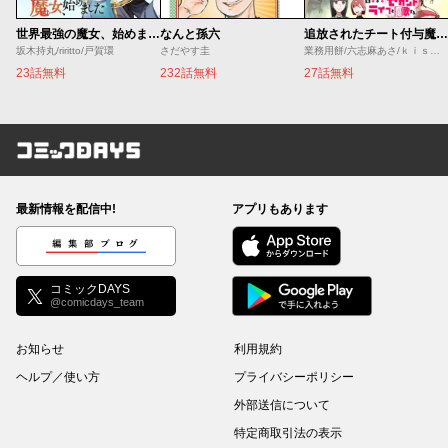
世界最強の魔女、始めました ～私だけ『攻略サイト』を見れる世界で自由に生きます～
なんと孫六
追放されたチート付与魔術師は気ままなセカンドライフを謳歌する。 ～俺は武器だけじゃなく、あらゆるものに『強化ポイント』を付与できるし、俺の意思でいつでも効果を解除できるけど、残った人たち大丈夫？～
坂木持丸/riritto/戸賀環
さだやす圭
業務用餅/六志麻あさ/ｋｉｓｕｉ
23話無料
232話無料
27話無料
コミックDAYS
最新情報を配信中!
アプリもあります
編集部ブログ
コミックDAYS
@comicdays_team
お知らせ
利用規約
ヘルプ／使い方
プライバシーポリシー
外部送信について
特定商取引法の表示