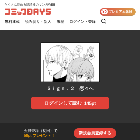
たくさん読める講談社のマンガWEB
コミックDAYS
¥0
プレミアム体験
無料連載
読み切り・新人
履歴
ログイン・登録
検
索
Ｓｉｇｎ．２ 恋々へ
ログインして読む
145pt
会員登録（初回）で
新規会員登録する
50pt プレゼント！