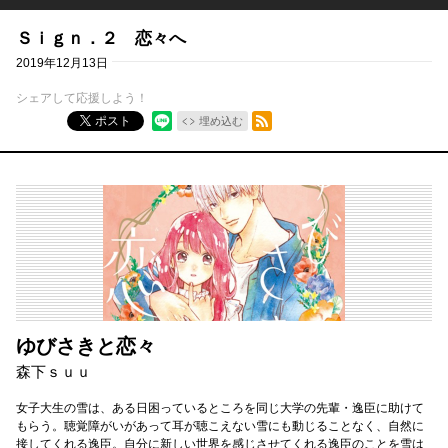
Ｓｉｇｎ．２ 恋々へ
2019年12月13日
シェアして応援しよう！
RSSフィード
ポスト
埋め込む
ゆびさきと恋々
森下ｓｕｕ
女子大生の雪は、ある日困っているところを同じ大学の先輩・逸臣に助けて
もらう。聴覚障がいがあって耳が聴こえない雪にも動じることなく、自然に
接してくれる逸臣。自分に新しい世界を感じさせてくれる逸臣のことを雪は