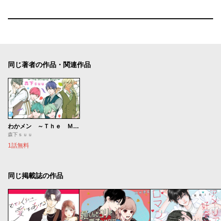
同じ著者の作品・関連作品
わかメン ～Ｔｈｅ Ｍｉｎｅｒａｌ Ｂｏｙｓ～
森下ｓｕｕ
1話無料
同じ掲載誌の作品