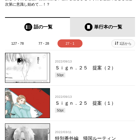
次第に意識し始めて…！？
話の一覧
単行本
の一覧
127 - 78
77 - 28
27 - 1
1話から
2022/09/13
Ｓｉｇｎ．２５ 提案（２）
50
pt
2022/09/13
Ｓｉｇｎ．２５ 提案（１）
50
pt
2022/03/11
特別番外編 帰国ルーティン