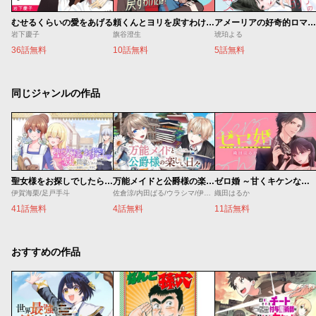
むせるくらいの愛をあげる
頼くんとヨリを戻すわけには！
アメーリアの好奇的ロマンス
岩下慶子
旗谷澄生
琥珀よる
36話無料
10話無料
5話無料
同じジャンルの作品
聖女様をお探しでしたら妹で間違いありません。さあどうぞお連れください、今すぐ。
万能メイドと公爵様の楽しい日々
ゼロ婚 ～甘くキケンな極秘任務～
伊賀海栗/足戸手斗
佐倉涼/内田ぱる/ウラシマ/伊藤テリヤキ
織田はるか
41話無料
4話無料
11話無料
おすすめの作品