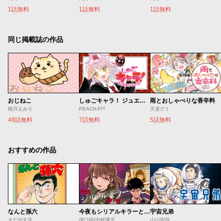
1話無料
1話無料
1話無料
同じ掲載誌の作品
おじねこ
しゅごキャラ！ ジュエルジョーカー
雨とおしゃべりな香辛料
植月えみり
PEACH-PIT
天道グミ
49話無料
7話無料
5話無料
おすすめの作品
なんと孫六
今夜もシリアルキラーと待ち合わせ
宇宙兄弟
さだやす圭
伊口紺/中村優児
小山宙哉