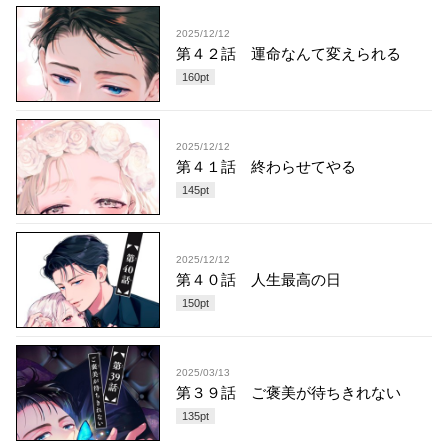
2025/12/12
第４２話 運命なんて変えられる
160
pt
2025/12/12
第４１話 終わらせてやる
145
pt
2025/12/12
第４０話 人生最高の日
150
pt
2025/03/13
第３９話 ご褒美が待ちきれない
135
pt