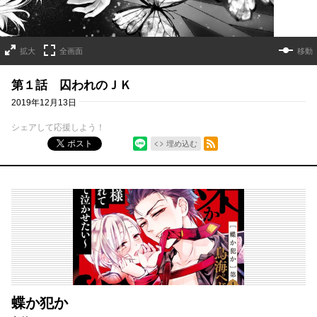
拡大
全画面
移動
第１話 囚われのＪＫ
2019年12月13日
シェアして応援しよう！
シェア
RSSフィード
ポスト
埋め込む
蝶か犯か