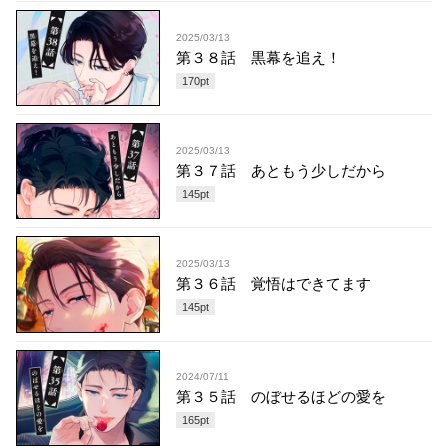
2025/03/13
第３８話 黒幕を追え！
170
pt
2025/03/13
第３７話 あともう少しだから
145
pt
2025/03/13
第３６話 覚悟はできてます
145
pt
2024/07/11
第３５話 のぼせるほどの愛を
165
pt