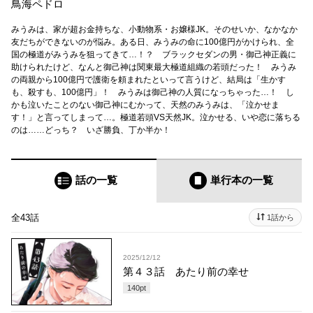
鳥海ペドロ
みうみは、家が超お金持ちな、小動物系・お嬢様JK。そのせいか、なかなか
友だちができないのが悩み。ある日、みうみの命に100億円がかけられ、全
国の極道がみうみを狙ってきて…！？ ブラックセダンの男・御己神正義に
助けられたけど、なんと御己神は関東最大極道組織の若頭だった！ みうみ
の両親から100億円で護衛を頼まれたといって言うけど、結局は「生かす
も、殺すも、100億円」！ みうみは御己神の人質になっちゃった…！ し
かも泣いたことのない御己神にむかって、天然のみうみは、「泣かせま
す！」と言ってしまって…。極道若頭VS天然JK。泣かせる、いや恋に落ちる
のは……どっち？ いざ勝負、丁か半か！
話の一覧
単行本
の一覧
全43話
1話から
2025/12/12
第４３話 あたり前の幸せ
140
pt