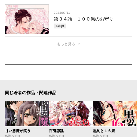
2024/07/11
第３４話 １００億のお守り
140
pt
もっと見る
同じ著者の作品・関連作品
甘い悪魔が笑う
百鬼恋乱
黒豹と１６歳
鳥海ペドロ
鳥海ペドロ
鳥海ペドロ