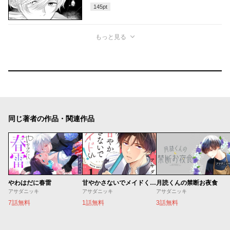
145
pt
もっと見る
同じ著者の作品・関連作品
やわはだに春雷
甘やかさないでメイドくん！
月読くんの禁断お夜食
アサダニッキ
アサダニッキ
アサダニッキ
7話無料
1話無料
3話無料