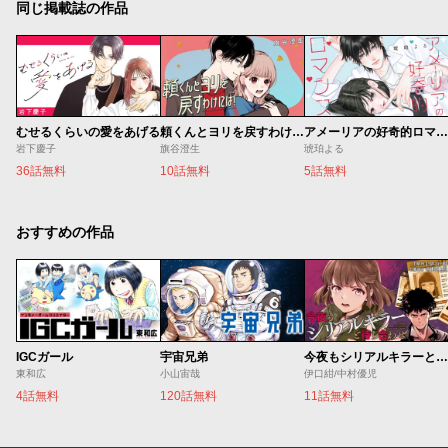
同じ掲載誌の作品
むせるくらいの愛をあげる
頼くんとヨリを戻すわけには！
アメーリアの好奇的ロマンス
岩下慶子
旗谷澄生
琥珀よる
36話無料
10話無料
5話無料
おすすめの作品
IGCガール
宇宙兄弟
今夜もシリアルキラーと待ち合わせ
東和広
小山宙哉
伊口紺/中村優児
4話無料
120話無料
11話無料