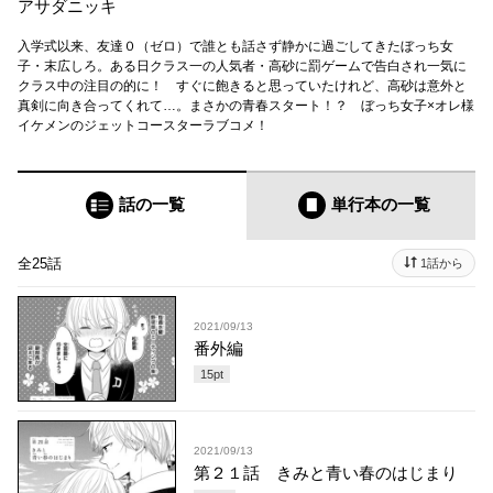
アサダニッキ
入学式以来、友達０（ゼロ）で誰とも話さず静かに過ごしてきたぼっち女
子・末広しろ。ある日クラス一の人気者・高砂に罰ゲームで告白され一気に
クラス中の注目の的に！ すぐに飽きると思っていたけれど、高砂は意外と
真剣に向き合ってくれて…。まさかの青春スタート！？ ぼっち女子×オレ様
イケメンのジェットコースターラブコメ！
話の一覧
単行本
の一覧
全25話
1話から
2021/09/13
番外編
15
pt
2021/09/13
第２１話 きみと青い春のはじまり