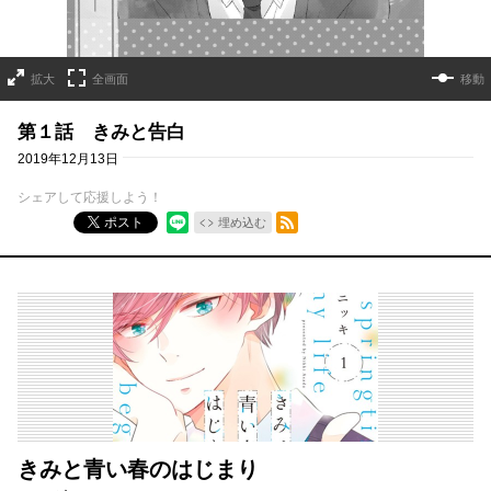
拡大
全画面
移動
第１話 きみと告白
2019年12月13日
シェアして応援しよう！
RSSフィード
ポスト
埋め込む
きみと青い春のはじまり