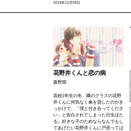
2019年12月09日
花野井くんと恋の病
森野萌
高校1年生の冬、隣のクラスの花野
井くんに何気なく傘を貸したのがき
っかけで、「僕と付き合ってくださ
い」と告白されてしまった日生ほた
る。好きな子のためならなんでもし
てあげたい花野井くんに戸惑ってば