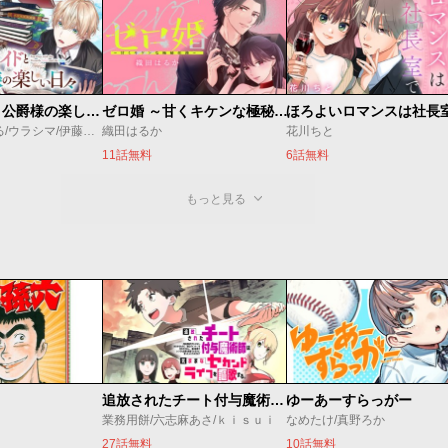
万能メイドと公爵様の楽しい日々
ゼロ婚 ～甘くキケンな極秘任務～
ほろよいロマンスは社長
佐倉涼/内田ぱる/ウラシマ/伊藤テリヤキ
織田はるか
花川ちと
11話無料
6話無料
もっと見る
追放されたチート付与魔術師は気ままなセカンドライフを謳歌する。 ～俺は武器だけじゃなく、あらゆるものに『強化ポイント』を付与できるし、俺の意思でいつでも効果を解除できるけど、残った人たち大丈夫？～
ゆーあーすらっがー
業務用餅/六志麻あさ/ｋｉｓｕｉ
なめたけ/真野ろか
27話無料
10話無料