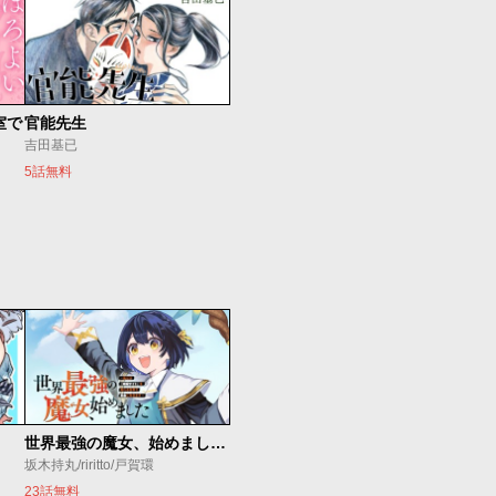
室で
官能先生
吉田基已
5話無料
世界最強の魔女、始めました ～私だけ『攻略サイト』を見れる世界で自由に生きます～
坂木持丸/riritto/戸賀環
23話無料