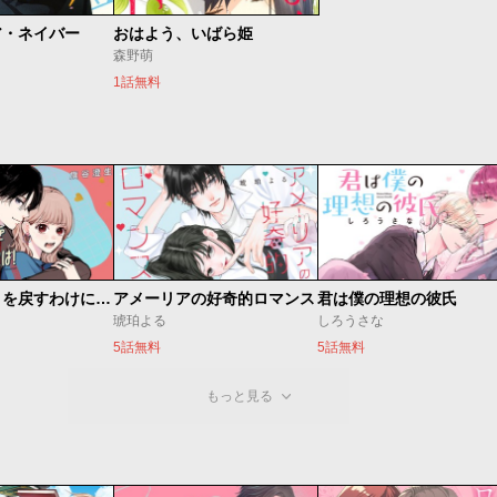
ア・ネイバー
おはよう、いばら姫
森野萌
1話無料
頼くんとヨリを戻すわけには！
アメーリアの好奇的ロマンス
君は僕の理想の彼氏
琥珀よる
しろうさな
5話無料
5話無料
もっと見る