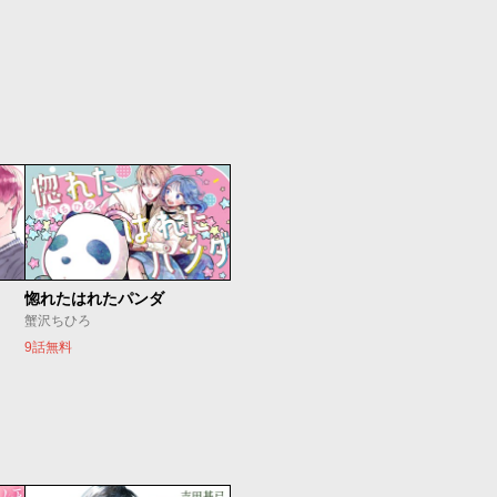
惚れたはれたパンダ
蟹沢ちひろ
9話無料