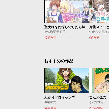
聖女様をお探しでしたら妹で間違いありません。さあどうぞお連れください、今すぐ。
伊賀海栗/足戸手斗
41話無料
4話無料
おすすめの作品
ふたりソロキャンプ
なんと孫六
出端祐大
さだやす圭
64話無料
232話無料