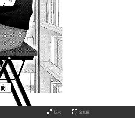
拡大
全画面