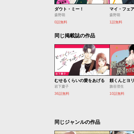
ダウト・ミー！
マイ・フェ
森野萌
森野萌
0話無料
1話無料
同じ掲載誌の作品
むせるくらいの愛をあげる
岩下慶子
旗谷澄生
36話無料
10話無料
同じジャンルの作品