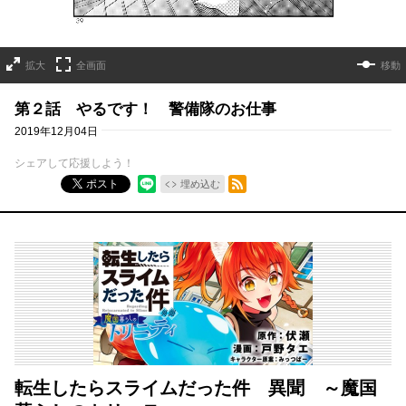
拡大
全画面
移動
第２話 やるです！ 警備隊のお仕事
2019年12月04日
シェアして応援しよう！
RSSフィード
ポスト
埋め込む
転生したらスライムだった件 異聞 ～魔国