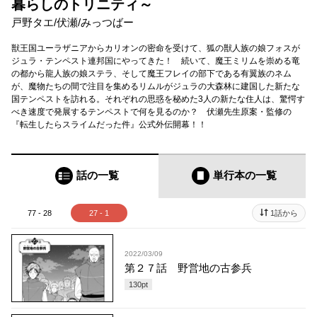
暮らしのトリニティ～
戸野タエ
/
伏瀬
/
みっつばー
獣王国ユーラザニアからカリオンの密命を受けて、狐の獣人族の娘フォスが
ジュラ・テンペスト連邦国にやってきた！ 続いて、魔王ミリムを崇める竜
の都から龍人族の娘ステラ、そして魔王フレイの部下である有翼族のネム
が、魔物たちの間で注目を集めるリムルがジュラの大森林に建国した新たな
国テンペストを訪れる。それぞれの思惑を秘めた3人の新たな住人は、驚愕す
べき速度で発展するテンペストで何を見るのか？ 伏瀬先生原案・監修の
『転生したらスライムだった件』公式外伝開幕！！
話の一覧
単行本
の一覧
77 - 28
27 - 1
1話から
2022/03/09
第２７話 野営地の古参兵
130
pt