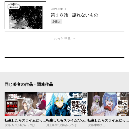
2021/03/31
第１８話 譲れないもの
245
pt
もっと見る
同じ著者の作品・関連作品
転生したらスライムだった件 クレイマンREVENGE
転生したらスライムだった件
転生したらスライムだった件 美食伝 ～ペコとリムルの料理手帖～
伏瀬/カジカ航/みっつばー
川上泰樹/伏瀬/みっつばー
伏瀬/中谷チカ