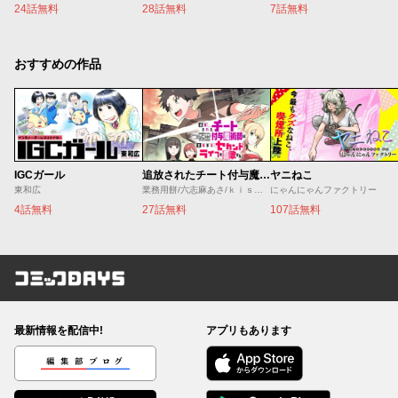
24話無料
28話無料
7話無料
おすすめの作品
IGCガール
追放されたチート付与魔術師は気ままなセカンドライフを謳歌する。 ～俺は武器だけじゃなく、あらゆるものに『強化ポイント』を付与できるし、俺の意思でいつでも効果を解除できるけど、残った人たち大丈夫？～
ヤニねこ
東和広
業務用餅/六志麻あさ/ｋｉｓｕｉ
にゃんにゃんファクトリー
4話無料
27話無料
107話無料
コミックDAYS
最新情報を配信中!
アプリもあります
編集部ブログ