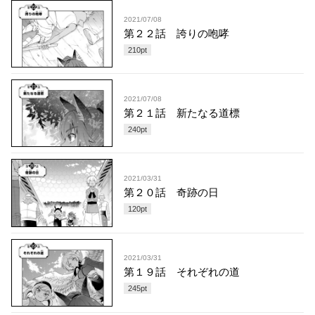
2021/07/08
第２２話 誇りの咆哮
210
pt
2021/07/08
第２１話 新たなる道標
240
pt
2021/03/31
第２０話 奇跡の日
120
pt
2021/03/31
第１９話 それぞれの道
245
pt