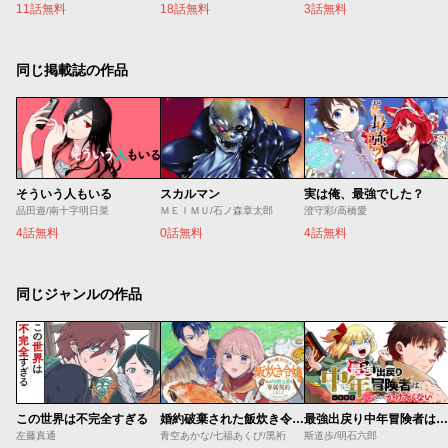
11話無料
18話無料
3話無料
同じ掲載誌の作品
そういう人もいる
スカルマン
実は俺、最強でした？
品田遊/南十字明日菜
ＭＥＩＭＵ/石ノ森章太郎
澄守彩/高橋愛
4話無料
0話無料
4話無料
同じジャンルの作品
この世界は不完全すぎる
婚約破棄された飯炊き令嬢の私は冷酷公爵と専属契約しました～ですが胃袋を掴んだ結果、冷たかった公爵様がどんどん優しくなっています～
最強出戻り中年冒険者は、今さら命なんてかけたくない
左藤真通
青空あかな/七福あくび/黒裄
斯道歩/明石六郎