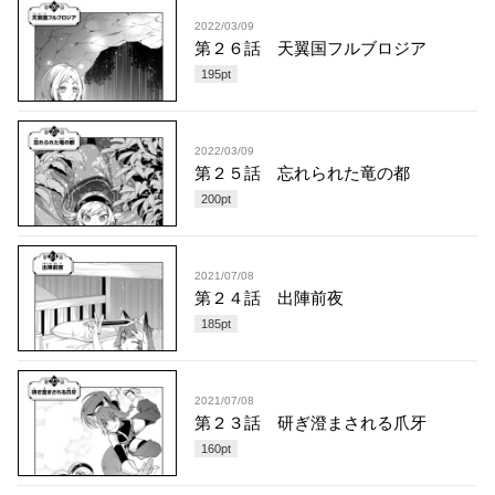
2022/03/09
第２６話 天翼国フルブロジア
195
pt
2022/03/09
第２５話 忘れられた竜の都
200
pt
2021/07/08
第２４話 出陣前夜
185
pt
2021/07/08
第２３話 研ぎ澄まされる爪牙
160
pt