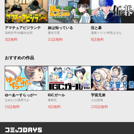
アマチュアビジランテ
妹は知っている
伍と碁
浅村壮平/内藤光太郎
雁木万里
蓮尾トウト/仲里はるな
3話無料
21話無料
8話無料
おすすめの作品
ゆーあーすらっがー
IGCガール
宇宙兄弟
なめたけ/真野ろか
東和広
小山宙哉
10話無料
4話無料
120話無料
コミックDAYS