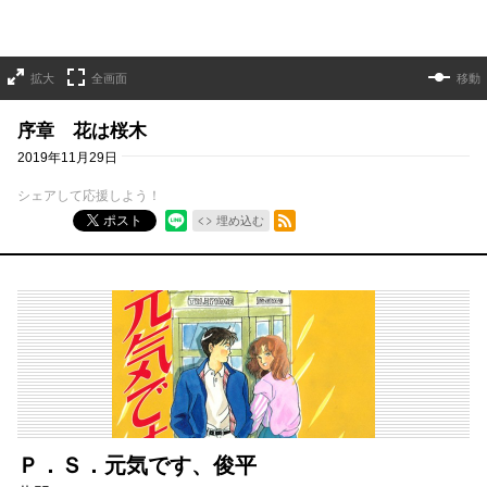
拡大
全画面
移動
序章 花は桜木
2019年11月29日
シェアして応援しよう！
RSSフィード
ポスト
埋め込む
Ｐ．Ｓ．元気です、俊平