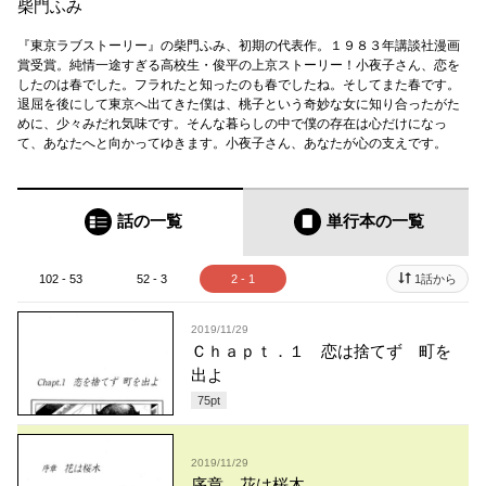
柴門ふみ
『東京ラブストーリー』の柴門ふみ、初期の代表作。１９８３年講談社漫画
賞受賞。純情一途すぎる高校生・俊平の上京ストーリー！小夜子さん、恋を
したのは春でした。フラれたと知ったのも春でしたね。そしてまた春です。
退屈を後にして東京へ出てきた僕は、桃子という奇妙な女に知り合ったがた
めに、少々みだれ気味です。そんな暮らしの中で僕の存在は心だけになっ
て、あなたへと向かってゆきます。小夜子さん、あなたが心の支えです。
話の一覧
単行本
の一覧
102 - 53
52 - 3
2 - 1
1話から
2019/11/29
Ｃｈａｐｔ．１ 恋は捨てず 町を
出よ
75
pt
2019/11/29
序章 花は桜木