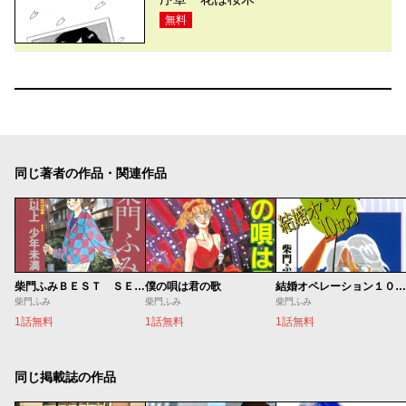
無料
同じ著者の作品・関連作品
柴門ふみＢＥＳＴ ＳＥＬＥＣＴＩＯＮ
僕の唄は君の歌
結婚オペレーション１０ｔｏ６
柴門ふみ
柴門ふみ
柴門ふみ
1話無料
1話無料
1話無料
同じ掲載誌の作品