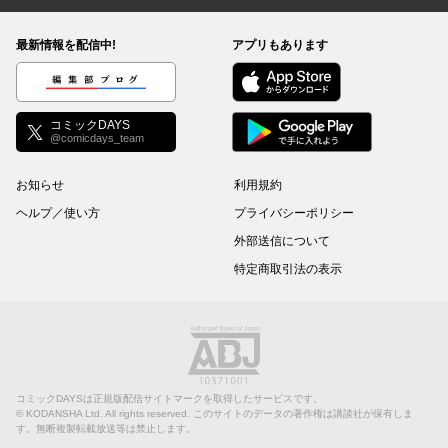
最新情報を配信中!
アプリもあります
編集部ブログ
コミックDAYS
@comicdays_team
お知らせ
利用規約
ヘルプ／使い方
プライバシーポリシー
外部送信について
特定商取引法の表示
コミックDAYSは正規版配信サイトマークを取得したサービスです。
©
KODANSHA Ltd.
All rights reserved. このサイトのデータの著作権は講談社が保有しま
す。無断複製転載放送等は禁止します。