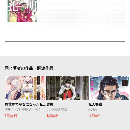
同じ著者の作品・関連作品
異世界で聖女になった私、現実世界でも聖女チートで完全勝利！
赤橙
私人警察
櫻井ゆうすけ/四葉夕卜/福きつね
小川亮/大部慧史
小川亮
1話無料
1話無料
1話無料