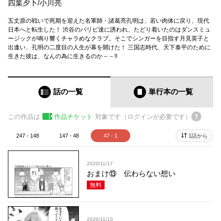
四葉夕卜
/
小川亮
五丈原の戦いで死期を迎えた名軍師・諸葛亮孔明は、若い肉体に戻り、現代
日本へと転生した！ 渋谷のパリピ達に誘われ、たどり着いたのはダンスミュ
ージックが鳴り響くチャラめなクラブ。そこでシンガーを目指す月見英子と
出逢い、孔明の二度目の人生が幕を開けた！ 三国志時代、天下泰平のために
生きた彼は、なんの為に生きるのか－－!!
話の一覧
単行本
の一覧
この作品は
作品チケット
対象です（ログインが必要です）
247 - 148
147 - 48
47 - 1
1話から
2020/11/17
おまけ⑬ 伝わらない想い
無料
2020/11/10