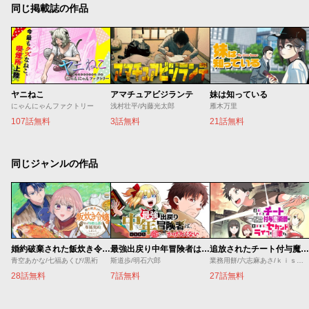
同じ掲載誌の作品
ヤニねこ
アマチュアビジランテ
妹は知っている
にゃんにゃんファクトリー
浅村壮平/内藤光太郎
雁木万里
107話無料
3話無料
21話無料
同じジャンルの作品
婚約破棄された飯炊き令嬢の私は冷酷公爵と専属契約しました～ですが胃袋を掴んだ結果、冷たかった公爵様がどんどん優しくなっています～
最強出戻り中年冒険者は、今さら命なんてかけたくない
追放されたチート付与魔術師は気ままなセカンドライフを謳歌する。 ～俺は武器だけじゃなく、あらゆるものに『強化ポイント』を付与できるし、俺の意思でいつでも効果を解除できるけど、残った人たち大丈夫？～
青空あかな/七福あくび/黒裄
斯道歩/明石六郎
業務用餅/六志麻あさ/ｋｉｓｕｉ
28話無料
7話無料
27話無料