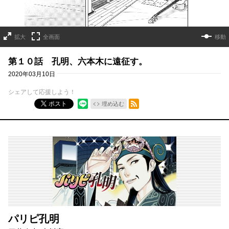
拡大
全画面
移動
第１０話 孔明、六本木に遠征す。
2020年03月10日
シェアして応援しよう！
RSSフィード
ポスト
埋め込む
パリピ孔明