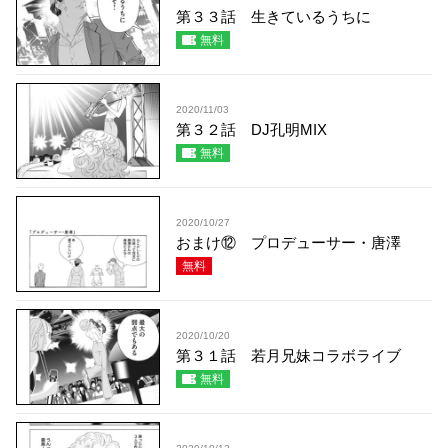
第３３話 生きているうちに
無料
2020/11/03
第３２話 DJ孔明MIX
無料
2020/10/27
おまけ⑫ プロデューサー・唐澤
無料
2020/10/20
第３１話 若月兄妹コラボライブ
無料