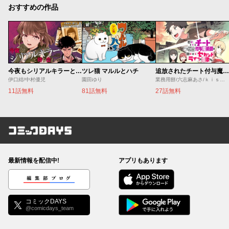
おすすめの作品
今夜もシリアルキラーと待ち合わせ
ツレ猫 マルルとハチ
追放されたチート付与魔術師は気ままなセカンドライフを謳歌する。 ～俺は武器だけじゃなく、あらゆるものに『強化ポイント』を付与できるし、俺の意思でいつでも効果を解除できるけど、残った人たち大丈夫？～
伊口紺/中村優児
園田ゆり
業務用餅/六志麻あさ/ｋｉｓｕｉ
11話無料
81話無料
27話無料
コミックDAYS
最新情報を配信中!
アプリもあります
編集部ブログ
コミックDAYS
@comicdays_team