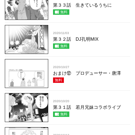
第３３話 生きているうちに
無料
2020/11/03
第３２話 DJ孔明MIX
無料
2020/10/27
おまけ⑫ プロデューサー・唐澤
無料
2020/10/20
第３１話 若月兄妹コラボライブ
無料