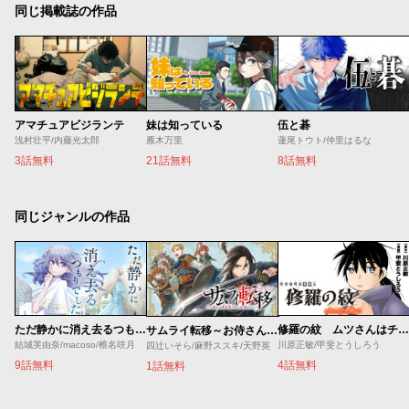
同じ掲載誌の作品
アマチュアビジランテ
妹は知っている
伍と碁
浅村壮平/内藤光太郎
雁木万里
蓮尾トウト/仲里はるな
3話無料
21話無料
8話無料
同じジャンルの作品
ただ静かに消え去るつもりでした
修羅の紋 ムツさんはチョー強い？！
サムライ転移～お侍さんは異世界でもあんまり変わらない～
結城芙由奈/macoso/椎名咲月
川原正敏/甲斐とうしろう
四辻いそら/麻野ススキ/天野英
9話無料
4話無料
1話無料