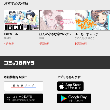
おすすめの作品
IGCガール
ほんの小さな恋のハナシ
ゆーあーすらっがー
東和広
胡月
なめたけ/真野ろか
4話無料
4話無料
10話無料
コミックDAYS
最新情報を配信中!
アプリもあります
編集部ブログ
コミックDAYS
@comicdays_team