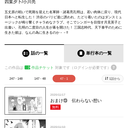
四葉夕卜
/
小川亮
五丈原の戦いで死期を迎えた名軍師・諸葛亮孔明は、若い肉体に戻り、現代
日本へと転生した！ 渋谷のパリピ達に誘われ、たどり着いたのはダンスミュ
ージックが鳴り響くチャラめなクラブ。そこでシンガーを目指す月見英子と
出逢い、孔明の二度目の人生が幕を開けた！ 三国志時代、天下泰平のために
生きた彼は、なんの為に生きるのか－－!!
話の一覧
単行本
の一覧
この作品は
作品チケット
対象です（ログインが必要です）
247 - 148
147 - 48
47 - 1
1話から
2020/11/17
おまけ⑬ 伝わらない想い
無料
2020/11/10