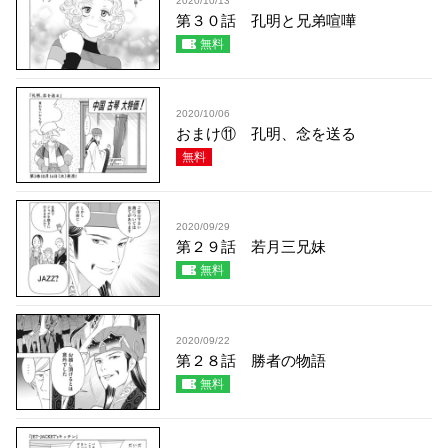
2020/10/13
第３０話 孔明と兄弟喧嘩
無料
2020/10/06
おまけ⑪ 孔明、念を送る
無料
2020/09/29
第２９話 若月三兄妹
無料
2020/09/22
第２８話 勝者の物語
無料