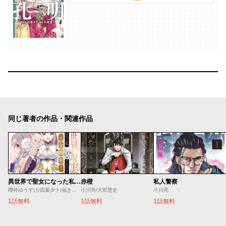
同じ著者の作品・関連作品
異世界で聖女になった私、現実世界でも聖女チートで完全勝利！
赤橙
私人警察
櫻井ゆうすけ/四葉夕卜/福きつね
小川亮/大部慧史
小川亮
1話無料
1話無料
1話無料