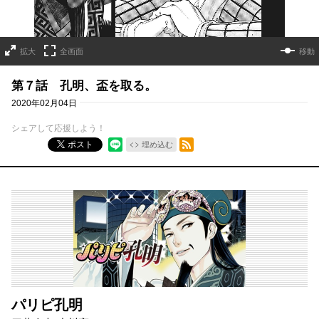
拡大
全画面
移動
第７話 孔明、盃を取る。
2020年02月04日
シェアして応援しよう！
RSSフィード
ポスト
埋め込む
パリピ孔明