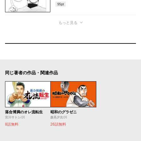
95
pt
もっと見る
同じ著者の作品・関連作品
落合博満のオレ流転生
昭和のグラゼニ
宮川サトシ/川
森高夕次/川
8話無料
26話無料