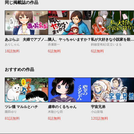
同じ掲載誌の作品
あぶらぶ 夫婦でアブノーマルなラブしませんか？
隣人、ヤっちゃいますか？
私が大好きな小説家を殺すまで
ありしゃん
赤瀬新一
斜線堂有紀/足立いまる
18話無料
6話無料
6話無料
おすすめの作品
ツレ猫 マルルとハチ
虐幸のくるちゃん
宇宙兄弟
園田ゆり
木陰ひな田
小山宙哉
81話無料
8話無料
120話無料