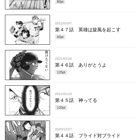
80
pt
2021/02/07
第４７話 英雄は旋風を起こす
60
pt
2021/01/24
第４６話 ありがとうよ
125
pt
2021/01/10
第４５話 神ってる
120
pt
2020/12/27
第４４話 プライド対プライド