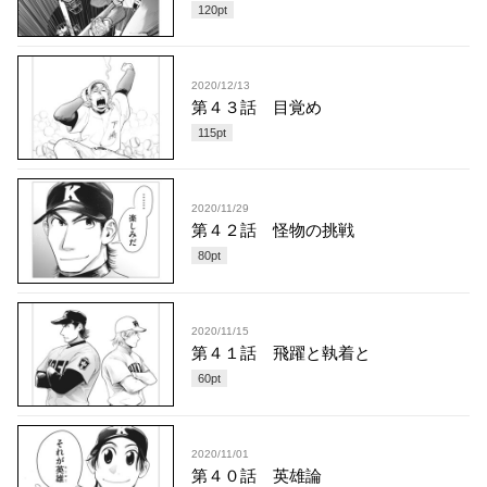
120
pt
2020/12/13
第４３話 目覚め
115
pt
2020/11/29
第４２話 怪物の挑戦
80
pt
2020/11/15
第４１話 飛躍と執着と
60
pt
2020/11/01
第４０話 英雄論