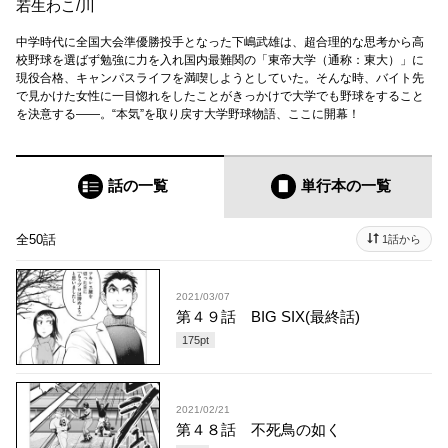
若生わこ
/
川
中学時代に全国大会準優勝投手となった下嶋武雄は、超合理的な思考から高
校野球を選ばず勉強に力を入れ国内最難関の「東帝大学（通称：東大）」に
現役合格、キャンパスライフを満喫しようとしていた。そんな時、バイト先
で見かけた女性に一目惚れをしたことがきっかけで大学でも野球をすること
を決意する――。“本気”を取り戻す大学野球物語、ここに開幕！
話の一覧
単行本
の一覧
全50話
1話から
2021/03/07
第４９話 BIG SIX(最終話)
175
pt
2021/02/21
第４８話 不死鳥の如く