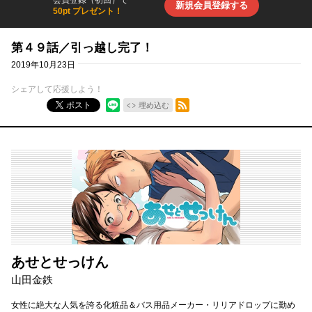
新規会員登録する
50pt プレゼント！
第４９話／引っ越し完了！
2019年10月23日
シェアして応援しよう！
RSSフィード
ポスト
埋め込む
あせとせっけん
山田金鉄
女性に絶大な人気を誇る化粧品＆バス用品メーカー・リリアドロップに勤め