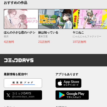
おすすめの作品
ほんの小さな恋のハナシ
妹は知っている
ヤニねこ
胡月
雁木万里
にゃんにゃんファクトリー
4話無料
21話無料
107話無料
コミックDAYS
最新情報を配信中!
アプリもあります
編集部ブログ
コミックDAYS
@comicdays_team