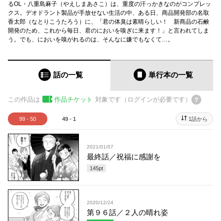
るOL・八重島麻子（やえしまあさこ）は、重度の汗っかきなのがコンプレッ
クス。デオドラント製品が手放せない生活の中、ある日、商品開発部の名取
香太郎（なとりこうたろう）に、「君の体臭は素晴らしい！ 新商品の石鹸
開発のため、これから毎日、君のにおいを嗅ぎに来ます！」と言われてしま
う。でも、においを嗅がれるのは、そんなに嫌でもなくて…。
話の一覧
単行本
の一覧
この作品は
作品チケット
対象です（ログインが必要です）
99 - 50
49 - 1
1話から
2021/01/07
最終話／祝福に感謝を
145
pt
2020/12/24
第９６話／２人の晴れ姿