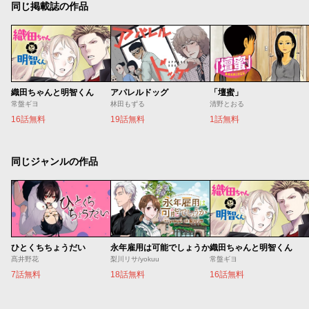
同じ掲載誌の作品
織田ちゃんと明智くん
アパレルドッグ
「壇蜜」
常盤ギヨ
林田もずる
清野とおる
16話無料
19話無料
1話無料
同じジャンルの作品
ひとくちちょうだい
永年雇用は可能でしょうか
織田ちゃんと明智くん
髙井野花
梨川リサ/yokuu
常盤ギヨ
7話無料
18話無料
16話無料