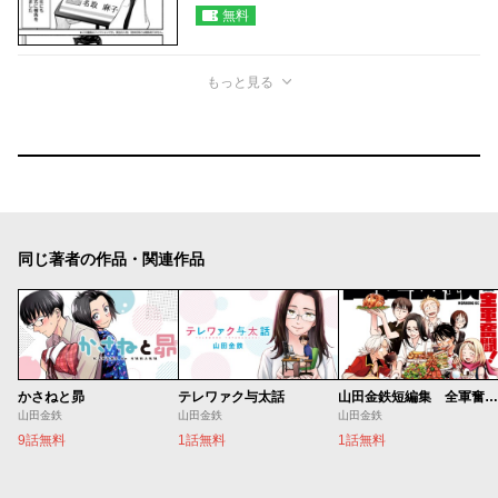
無料
もっと見る
同じ著者の作品・関連作品
かさねと昴
テレワァク与太話
山田金鉄短編集 全軍奮闘！
山田金鉄
山田金鉄
山田金鉄
9話無料
1話無料
1話無料