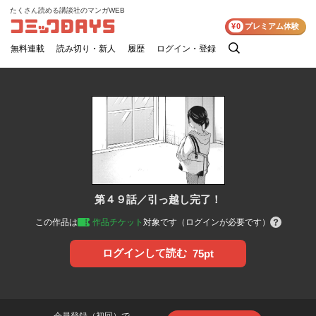
たくさん読める講談社のマンガWEB
コミックDAYS
¥0
プレミアム体験
無料連載
読み切り・新人
履歴
ログイン・登録
検
索
第４９話／引っ越し完了！
この作品は
作品チケット
対象です（ログインが必要です）
ログインして読む
75pt
会員登録（初回）で