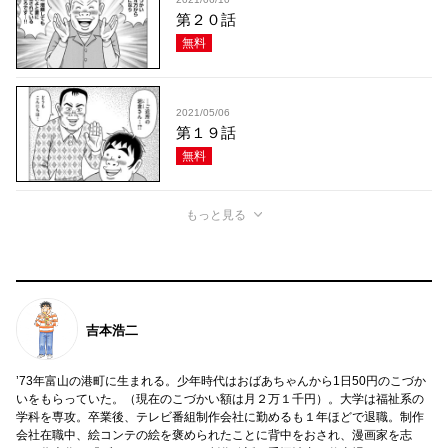
第２０話
無料
2021/05/06
第１９話
無料
もっと見る
吉本浩二
’73年富山の港町に生まれる。少年時代はおばあちゃんから1日50円のこづか
いをもらっていた。（現在のこづかい額は月２万１千円）。大学は福祉系の
学科を専攻。卒業後、テレビ番組制作会社に勤めるも１年ほどで退職。制作
会社在職中、絵コンテの絵を褒められたことに背中をおされ、漫画家を志