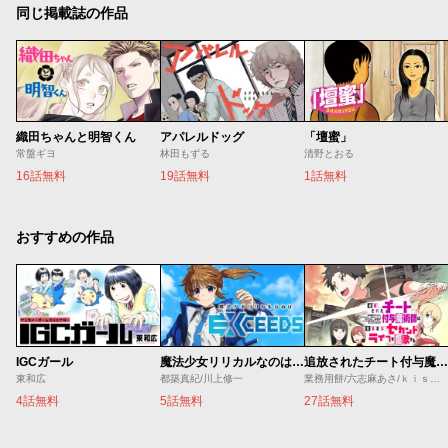
同じ掲載誌の作品
織田ちゃんと明智くん
アパレルドッグ
「壇蜜」
常盤ギヨ
林田もずる
清野とおる
16話無料
19話無料
1話無料
おすすめの作品
IGCガール
魔法少女リリカルなのは EXCEEDS
追放されたチート付与魔術師は気ままなセカンドライフを謳歌する。 ～俺は武器だけじゃなく、あらゆるものに『強化ポイント』を付与できるし、俺の意思でいつでも効果を解除できるけど、残った人たち大丈夫？～
東和広
都築真紀/川上修一
業務用餅/六志麻あさ/ｋｉｓｕｉ
4話無料
5話無料
27話無料