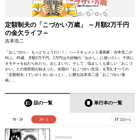
定額制夫の「こづかい万歳」 ～月額2万千円
の金欠ライフ～
吉本浩二
「おこづかい、もっとちょうだい！」――ドキュメント漫画家・吉本浩二が
叫ぶ。45歳、月額2万千円。1万円は大好物の「おかし」に使いたい。子供に
オモチャをねだられたら、おしまいだ。そして、悩ましくも楽しい「おこづ
かい」との攻防戦が始まった。全国の「おこづかい生活」を営むすべての
「定額制夫（ていがくせいおっと）」に贈る吉本浩二流「おこづかい漫
画」。
話の一覧
単行本
の一覧
78 - 29
28 - 1
1話から
2022/02/10