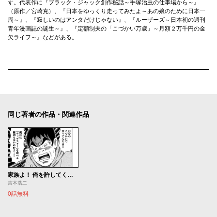
す。代表作に『ブラック・ジャック創作秘話～手塚治虫の仕事場から～』
（原作／宮崎克）、『日本をゆっくり走ってみたよ～あの娘のために日本一
周～』、『寂しいのはアンタだけじゃない』、『ルーザーズ～日本初の週刊
青年漫画誌の誕生～』、『定額制夫の「こづかい万歳」～月額２万千円の金
欠ライフ～』などがある。
同じ著者の作品・関連作品
家族よ！ 俺を許してくれ！！
吉本浩二
0話無料