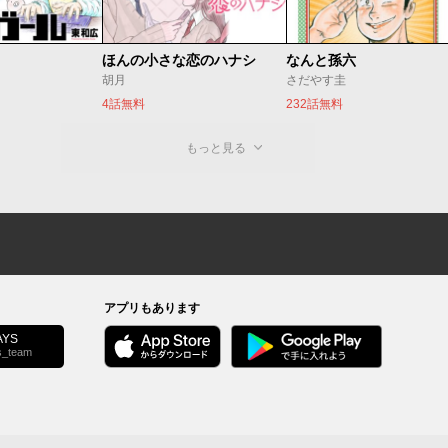
ほんの小さな恋のハナシ
なんと孫六
胡月
さだやす圭
4話無料
232話無料
もっと見る
アプリもあります
YS
s_team