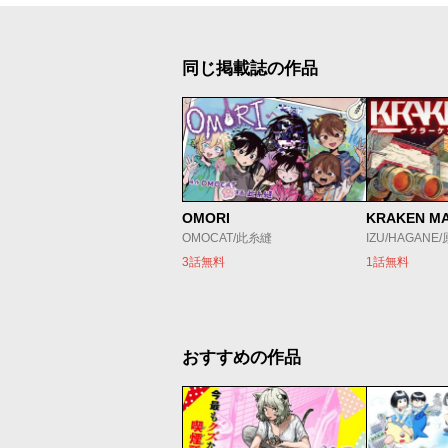
同じ掲載誌の作品
OMORI
KRAKEN M
OMOCAT/此糸縫
IZU/HAGANE
3話無料
1話無料
おすすめの作品