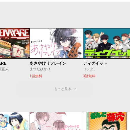
ARE
あさやけリフレイン
ディグイット
/原正人
まつだひかり
ヨシダ。
1話無料
3話無料
もっと見る