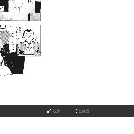
拡大
全画面