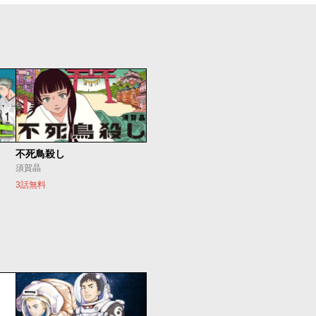
不死鳥殺し
須賀晶
3話無料