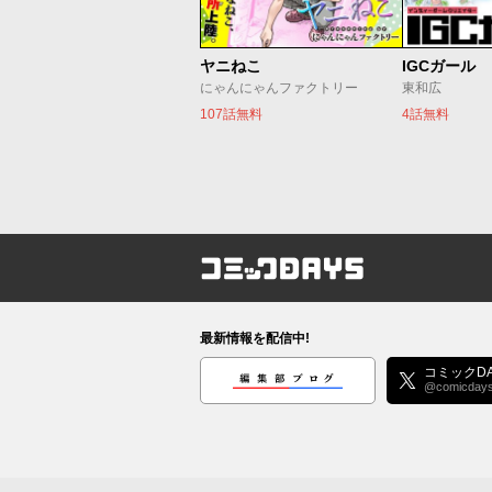
ヤニねこ
IGCガール
にゃんにゃんファクトリー
東和広
107話無料
4話無料
コミックDAYS
最新情報を配信中!
編集部ブログ
コミックDA
@comicday