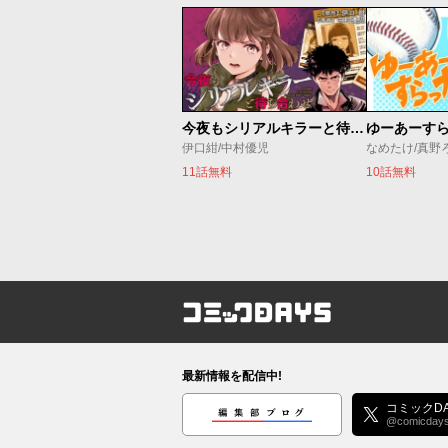
今夜もシリアルキラーと待ち合わせ
ゆーあーす
伊口紺/中村優児
なめたけ/真野
11話無料
10話無料
コミックDAYS
最新情報を配信中!
編集部ブログ
コミックDA
@comicday