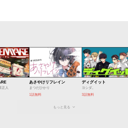
ARE
あさやけリフレイン
ディグイット
/原正人
まつだひかり
ヨシダ。
1話無料
3話無料
もっと見る