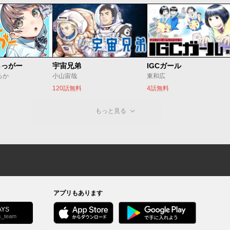
らっがー
宇宙兄弟
IGCガール
ろか
小山宙哉
東和広
120話無料
4話無料
もっと見る
アプリもあります
YS
s_team