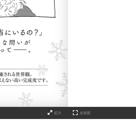
拡大
全画面