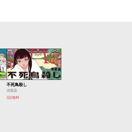
不死鳥殺し
須賀晶
3話無料