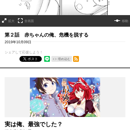
拡大
全画面
移動
第２話 赤ちゃんの俺、危機を脱する
2019年10月09日
シェアして応援しよう！
RSSフィード
ポスト
埋め込む
実は俺、最強でした？