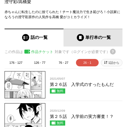
澄守彩
/
高橋愛
赤ちゃんに転生したのに捨てられた！チート魔法力で生き延びろ！小説家に
なろうの澄守彩原作の人気作を高橋 愛がコミカライズ！
話の一覧
単行本
の一覧
この作品は
作品チケット
対象です（ログインが必要です）
176 - 127
126 - 77
76 - 27
26 - 1
1話から
2021/05/07
第２６話 入学式のすったもんだ
無料
2020/12/09
第２５話 入学前の実力審査！？
無料