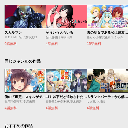
スカルマン
そういう人もいる
真の聖女である私は追放されました。だからこの国はもう終わりです
ＭＥＩＭＵ/石ノ森章太郎
品田遊/南十字明日菜
松もくば/鬱沢色素/ぷきゅのすけ
0話無料
4話無料
15話無料
同じジャンルの作品
俺の『鑑定』スキルがチートすぎて
ゴミ以下だと追放された使用人、実は前世賢者です ～史上最強の賢者、世界最高峰の学園に通う～
Ｓランクパーティから解雇された【呪具師】～『呪いのアイテム』しか作れませんが、その性能はアーティファクト級なり……！～
龍牙翔/澄守彩/冬馬来彩
夜分長文/矢部利恩/蔓木鋼音
ＬＡ軍/小川錦
4話無料
4話無料
4話無料
おすすめの作品