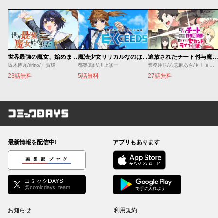
世界最強の魔女、始めました ～私だけ『攻略サイト』を見れる世界で自由に生きます～
魔法少女リリカルなのは EXCEEDS
追放されたチート付与魔術師は気ままなセカンドライフを謳歌する。 ～俺は武器だけじゃなく、あらゆるものに『強化ポイント』を付与できるし、俺の意思でいつでも効果を解除できるけど、残った人たち大丈夫？～
坂木持丸/riritto/戸賀環
都築真紀/川上修一
業務用餅/六志麻あさ/ｋｉｓｕｉ
23話無料
5話無料
27話無料
コミックDAYS
最新情報を配信中!
アプリもあります
編集部ブログ
コミックDAYS
@comicdays_team
お知らせ
利用規約