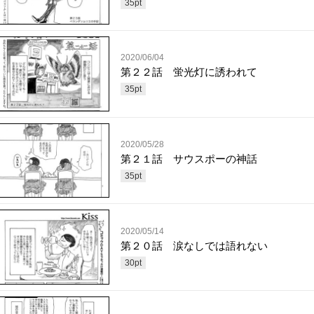
35
pt
2020/06/04
第２２話 蛍光灯に誘われて
35
pt
2020/05/28
第２１話 サウスポーの神話
35
pt
2020/05/14
第２０話 涙なしでは語れない
30
pt