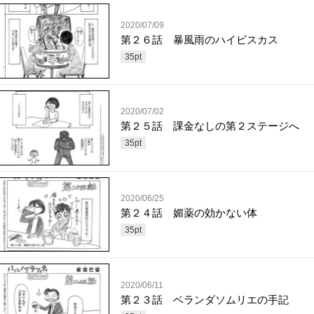
2020/07/09
第２６話 暴風雨のハイビスカス
35
pt
2020/07/02
第２５話 課金なしの第２ステージへ
35
pt
2020/06/25
第２４話 媚薬の効かない体
35
pt
2020/06/11
第２３話 ベランダソムリエの手記