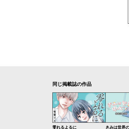
同じ掲載誌の作品
零れるよるに
きみは世界