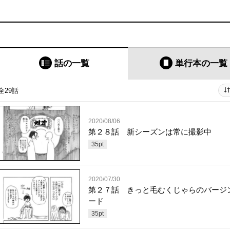
話の一覧
単行本
の一覧
全29話
2020/08/06
第２８話 新シーズンは常に撮影中
35
pt
2020/07/30
第２７話 きっと毛むくじゃらのバージ
ード
35
pt