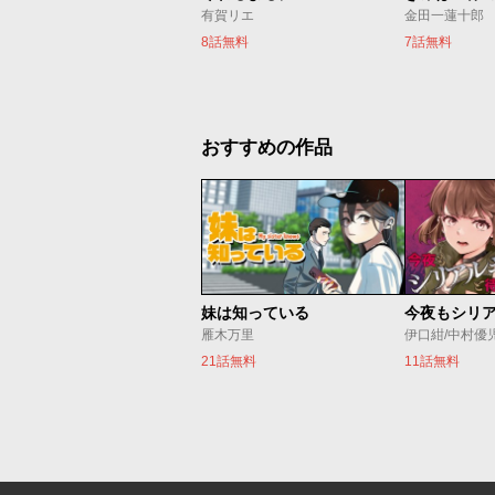
有賀リエ
金田一蓮十郎
8話無料
7話無料
おすすめの作品
妹は知っている
雁木万里
伊口紺/中村優
21話無料
11話無料