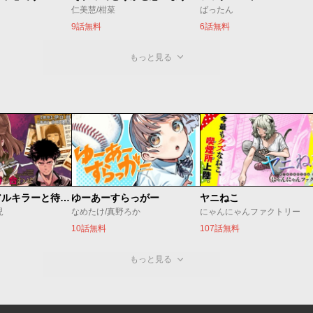
仁美慧/柑菜
ばったん
9話無料
6話無料
もっと見る
今夜もシリアルキラーと待ち合わせ
ゆーあーすらっがー
ヤニねこ
児
なめたけ/真野ろか
にゃんにゃんファクトリー
10話無料
107話無料
もっと見る