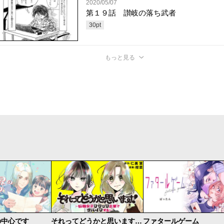
2020/05/07
第１９話 讃岐の落ち武者
30
pt
もっと見る
の中心です
それってどうかと思います！～転職女子、ブラック企業でサバイブする。～
ファタールゲーム