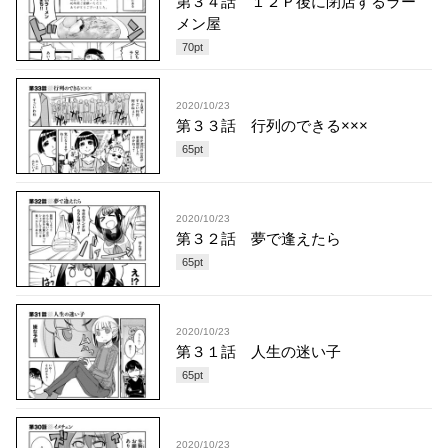
第３４話 １２Ｐ後に閉店するラー
メン屋
70
pt
2020/10/23
第３３話 行列のできる×××
65
pt
2020/10/23
第３２話 夢で逢えたら
65
pt
2020/10/23
第３１話 人生の迷い子
65
pt
2020/10/23