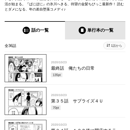
活が始まる。『ぱにぽに』の氷川へきる、待望の金髪ちびっこ最新作！ 読む
とダメになる、年の差自堕落コメディ♪
話の一覧
単行本
の一覧
全36話
1話から
2020/10/23
最終話 俺たちの日常
135
pt
2020/10/23
第３５話 サプライズ４Ｕ
70
pt
2020/10/23