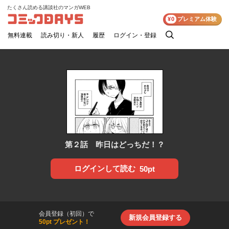
たくさん読める講談社のマンガWEB
コミックDAYS
¥0
プレミアム体験
無料連載
読み切り・新人
履歴
ログイン・登録
検
索
第２話 昨日はどっちだ！？
ログインして読む
50pt
会員登録（初回）で
新規会員登録する
50pt プレゼント！