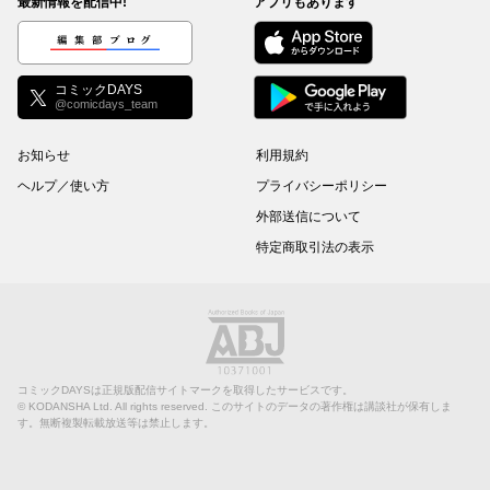
最新情報を配信中!
アプリもあります
編集部ブログ
コミックDAYS
@comicdays_team
お知らせ
利用規約
ヘルプ／使い方
プライバシーポリシー
外部送信について
特定商取引法の表示
コミックDAYSは正規版配信サイトマークを取得したサービスです。
©
KODANSHA Ltd.
All rights reserved. このサイトのデータの著作権は講談社が保有しま
す。無断複製転載放送等は禁止します。