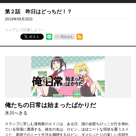
第２話 昨日はどっちだ！？
2019年09月20日
シェアして応援しよう！
RSSフィード
ポスト
埋め込む
俺たちの日常は始まったばかりだ
氷川へきる
スランプに苦しむ漫画家のエイジは、ある日、謎の金髪ちびっこが行き倒れ
ている現場に遭遇する。彼女の名は、ロビン。ほぼニートな現状を憂うエイ
ジと、異国でのニート生活を満喫するロビン。ダメなふたりの楽しい共同生