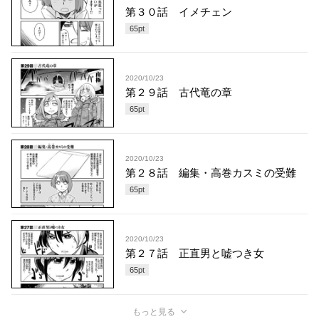
第３０話 イメチェン
65
pt
2020/10/23
第２９話 古代竜の章
65
pt
2020/10/23
第２８話 編集・高巻カスミの受難
65
pt
2020/10/23
第２７話 正直男と嘘つき女
65
pt
もっと見る