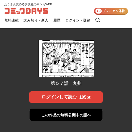
たくさん読める講談社のマンガWEB
コミックDAYS
¥0
プレミアム体験
無料連載
読み切り・新人
履歴
ログイン・登録
検
索
第５７話 九州
ログインして読む
105pt
この作品の
無料公開中の話へ