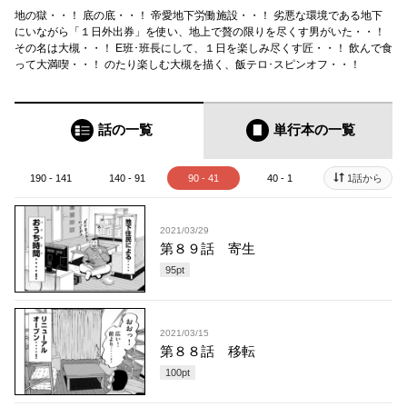
地の獄・・！ 底の底・・！ 帝愛地下労働施設・・！ 劣悪な環境である地下
にいながら「１日外出券」を使い、地上で贅の限りを尽くす男がいた・・！
その名は大槻・・！ E班･班長にして、１日を楽しみ尽くす匠・・！ 飲んで食
って大満喫・・！ のたり楽しむ大槻を描く、飯テロ･スピンオフ・・！
話の一覧
単行本
の一覧
190 - 141
140 - 91
90 - 41
40 - 1
1話から
2021/03/29
第８９話 寄生
95
pt
2021/03/15
第８８話 移転
100
pt