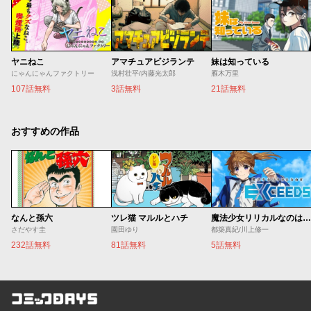
ヤニねこ
アマチュアビジランテ
妹は知っている
にゃんにゃんファクトリー
浅村壮平/内藤光太郎
雁木万里
107話無料
3話無料
21話無料
おすすめの作品
なんと孫六
ツレ猫 マルルとハチ
魔法少女リリカルなのは EXCEEDS
さだやす圭
園田ゆり
都築真紀/川上修一
232話無料
81話無料
5話無料
コミックDAYS