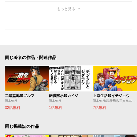
もっと見る
同じ著者の作品・関連作品
二階堂地獄ゴルフ
転職黙示録カイジ
上京生活録イチジョウ
福本伸行
福本伸行
福本伸行/萩原天晴/三好智樹/瀬戸義明
32話無料
1話無料
7話無料
同じ掲載誌の作品