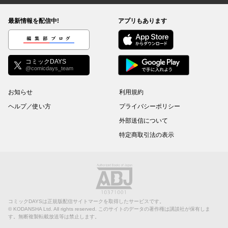
最新情報を配信中!
アプリもあります
編集部ブログ
コミックDAYS
@comicdays_team
お知らせ
利用規約
ヘルプ／使い方
プライバシーポリシー
外部送信について
特定商取引法の表示
コミックDAYSは正規版配信サイトマークを取得したサービスです。
©
KODANSHA Ltd.
All rights reserved. このサイトのデータの著作権は講談社が保有しま
す。無断複製転載放送等は禁止します。