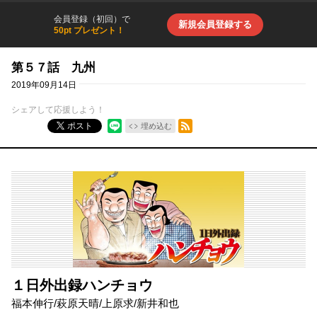
会員登録（初回）で
新規会員登録する
50pt プレゼント！
第５７話 九州
2019年09月14日
シェアして応援しよう！
RSSフィード
ポスト
埋め込む
１日外出録ハンチョウ
福本伸行
/
萩原天晴
/
上原求
/
新井和也