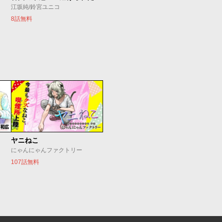
江坂純/鈴宮ユニコ
8話無料
ヤニねこ
にゃんにゃんファクトリー
107話無料