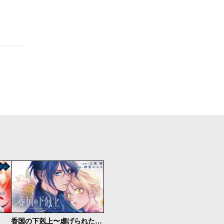
香国の下剋上〜虐げられた調香師は不遇の皇子と天下を狙う〜