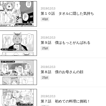
2019/12/13
第１０話 タオルに隠した気持ち
40
pt
2019/12/13
第９話 僕はもっとがんばれる
25
pt
2019/12/13
第８話 僕のお母さんの顔
25
pt
2019/12/13
第７話 初めての料理に挑戦！