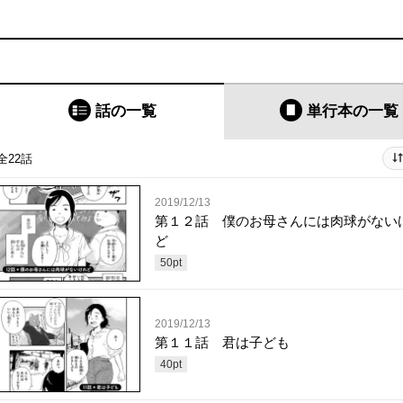
話の一覧
単行本
の一覧
全22話
2019/12/13
第１２話 僕のお母さんには肉球がない
ど
50
pt
2019/12/13
第１１話 君は子ども
40
pt