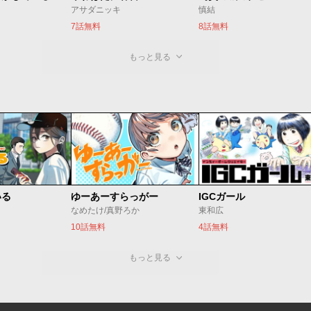
アサダニッキ
慎結
7話無料
8話無料
もっと見る
いる
ゆーあーすらっがー
IGCガール
なめたけ/真野ろか
東和広
10話無料
4話無料
もっと見る