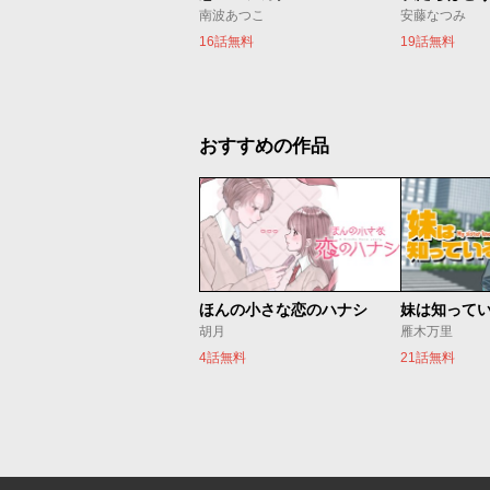
南波あつこ
安藤なつみ
16話無料
19話無料
おすすめの作品
ほんの小さな恋のハナシ
妹は知って
胡月
雁木万里
4話無料
21話無料