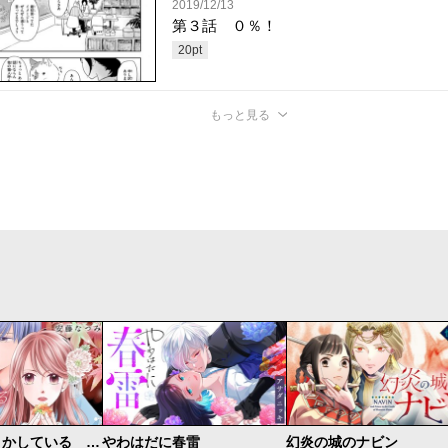
2019/12/13
第３話 ０％！
20
pt
もっと見る
私たちはどうかしている 妻恋い
やわはだに春雷
幻炎の城のナビン