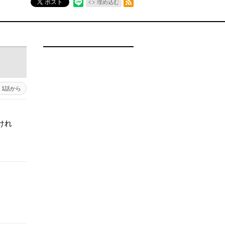
ポスト
埋め込む
1話から
けれ