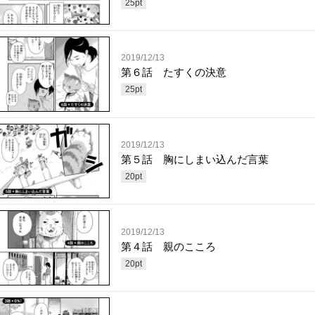
25
pt
2019/12/13
第６話 たすくの決意
25
pt
2019/12/13
第５話 胸にしまい込んだ言葉
20
pt
2019/12/13
第４話 親のこころ
20
pt