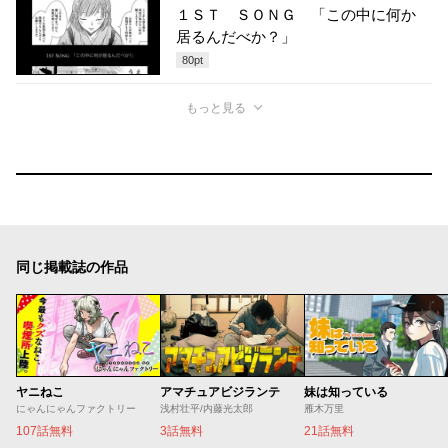
１ＳＴ ＳＯＮＧ 「この中に何か
居るんだべか？」
80
pt
もっと見る
同じ掲載誌の作品
ヤニねこ
アマチュアビジランテ
妹は知っている
にゃんにゃんファクトリー
浅村壮平/内藤光太郎
雁木万里
107話無料
3話無料
21話無料