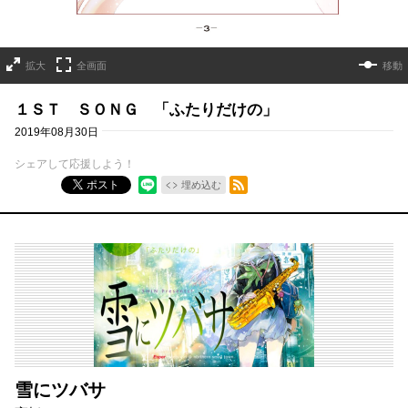
拡大
全画面
移動
１ＳＴ ＳＯＮＧ 「ふたりだけの」
2019年08月30日
シェアして応援しよう！
RSSフィード
ポスト
埋め込む
雪にツバサ