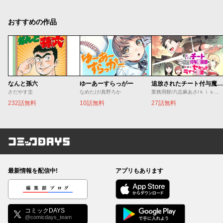
おすすめの作品
なんと孫六
ゆーあーすらっがー
追放されたチート付与魔術師は気ままなセカンドライフを謳歌する。 ～俺は武器だけじゃなく、あらゆるものに『強化ポイント』を付与できるし、俺の意思でいつでも効果を解除できるけど、残った人たち大丈夫？～
さだやす圭
なめたけ/真野ろか
業務用餅/六志麻あさ/ｋｉｓｕｉ
232話無料
10話無料
27話無料
コミックDAYS
最新情報を配信中!
アプリもあります
編集部ブログ
コミックDAYS
@comicdays_team