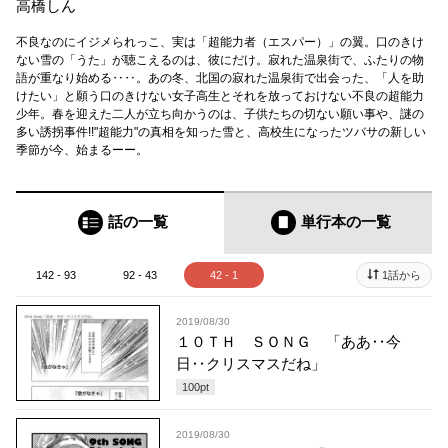
高橋しん
不良なのにイジメられっこ、実は「超能力者（エスパー）」の翼。口のきけ
ない雪の「うた」が聴こえるのは、彼にだけ。寂れた温泉街で、ふたりの物
語が重なり始める‥‥。あの冬、北国の寂れた温泉街で出会った、「人を助
けたい」と願う口のきけない女子高生とそれを放っておけない不良の超能力
少年。春を迎えた二人が立ち向かうのは、子供たちの切ない願い事や、謎の
多い誘拐事件!!"超能力"の真相を知った雪と、高校生になったツバサの新しい
季節が今、始まるーー。
話の一覧
単行本
の一覧
142 - 93
92 - 43
42 - 1
1話から
2019/08/30
１０ＴＨ ＳＯＮＧ 「ああ‥今
日‥クリスマスだね」
100
pt
2019/08/30