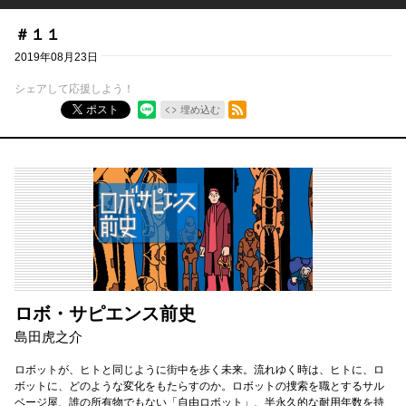
＃１１
2019年08月23日
シェアして応援しよう！
RSSフィード
ポスト
埋め込む
ロボ・サピエンス前史
島田虎之介
ロボットが、ヒトと同じように街中を歩く未来。流れゆく時は、ヒトに、ロ
ボットに、どのような変化をもたらすのか。ロボットの捜索を職とするサル
ベージ屋、誰の所有物でもない「自由ロボット」、半永久的な耐用年数を持