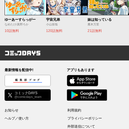
ゆーあーすらっがー
宇宙兄弟
妹は知っている
なめたけ/真野ろか
小山宙哉
雁木万里
10話無料
120話無料
21話無料
コミックDAYS
最新情報を配信中!
アプリもあります
編集部ブログ
コミックDAYS
@comicdays_team
お知らせ
利用規約
ヘルプ／使い方
プライバシーポリシー
外部送信について