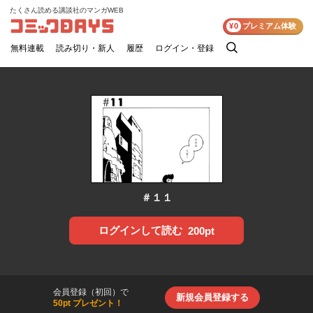
たくさん読める講談社のマンガWEB
コミックDAYS
¥0
プレミアム体験
無料連載
読み切り・新人
履歴
ログイン・登録
検
索
＃１１
ログインして読む
200pt
会員登録（初回）で
新規会員登録する
50pt プレゼント！