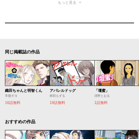
もっと見る
同じ掲載誌の作品
織田ちゃんと明智くん
アパレルドッグ
「壇蜜」
常盤ギヨ
林田もずる
清野とおる
16話無料
19話無料
1話無料
おすすめの作品