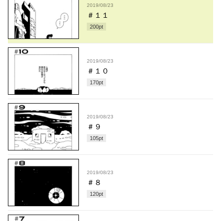
2019/08/23
＃１１
200
pt
2019/08/23
＃１０
170
pt
2019/08/23
＃９
105
pt
2019/08/23
＃８
120
pt