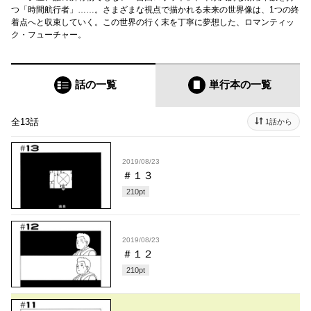
つ「時間航行者」……。さまざまな視点で描かれる未来の世界像は、1つの終
着点へと収束していく。この世界の行く末を丁寧に夢想した、ロマンティッ
ク・フューチャー。
話の一覧
単行本
の一覧
全13話
1話から
2019/08/23
＃１３
210
pt
2019/08/23
＃１２
210
pt