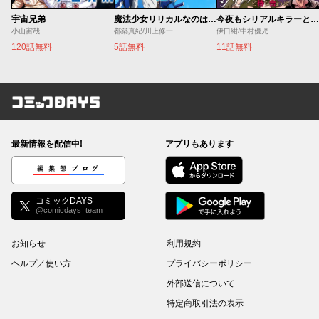
宇宙兄弟
魔法少女リリカルなのは EXCEEDS
今夜もシリアルキラーと待ち合わせ
小山宙哉
都築真紀/川上修一
伊口紺/中村優児
120話無料
5話無料
11話無料
コミックDAYS
最新情報を配信中!
アプリもあります
編集部ブログ
コミックDAYS
@comicdays_team
お知らせ
利用規約
ヘルプ／使い方
プライバシーポリシー
外部送信について
特定商取引法の表示