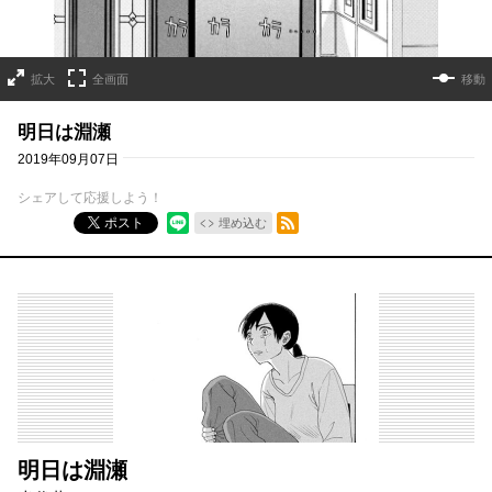
拡大
全画面
移動
明日は淵瀬
2019年09月07日
シェアして応援しよう！
RSSフィード
ポスト
埋め込む
明日は淵瀬