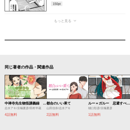
150
pt
もっと見る
同じ著者の作品・関連作品
中禅寺先生物怪講義録 先生が謎を解いてしまうから。
都合のいい果て
ルー＝ガルー 忌避すべき狼
志水アキ/京極夏彦/田村半蔵
山田佳奈/志水アキ
樋口彰彦/京極夏彦
4話無料
2話無料
1話無料