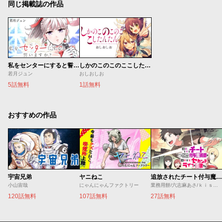
同じ掲載誌の作品
私をセンターにすると誓いますか？
しかのこのこのここしたんたん
若月ジュン
おしおしお
5話無料
1話無料
おすすめの作品
宇宙兄弟
ヤニねこ
追放されたチート付与魔術師は気ままなセカンドライフを謳歌する。 ～俺は武器だけじゃなく、あらゆるものに『強化ポイント』を付与できるし、俺の意思でいつでも効果を解除できるけど、残った人たち大丈夫？～
小山宙哉
にゃんにゃんファクトリー
業務用餅/六志麻あさ/ｋｉｓｕｉ
120話無料
107話無料
27話無料