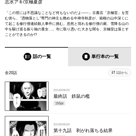
志水アキ
/
京極夏彦
「この世には不思議なことなど何もないのだよ――」古書店「京極堂」を営
む傍ら、 “憑物落とし”専門の神主も務める中禅寺秋彦が、箱根の山中深くに
て起こる修行僧連続殺人事件に挑む。忽然と現れる修行僧の屍、雪降る山の
中を駆け巡る振り袖の童女…。寺に取り憑いた大きな闇を、京極堂は落とす
ことができるのか!?
話の一覧
単行本
の一覧
全20話
1話から
2019/09/20
最終話 鉄鼠の檻
155
pt
2019/09/20
第十九話 剥がれ落ちる結界