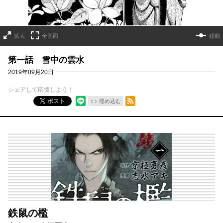
拡大
全画面
移動
第一話 雪中の雲水
2019年09月20日
シェアして応援しよう！
RSSフィード
ポスト
埋め込む
鉄鼠の檻