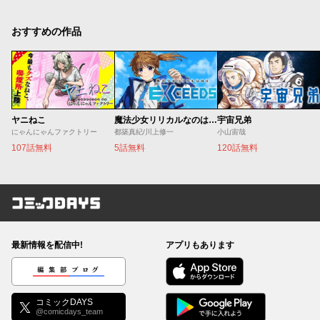
おすすめの作品
ヤニねこ
魔法少女リリカルなのは EXCEEDS
宇宙兄弟
にゃんにゃんファクトリー
都築真紀/川上修一
小山宙哉
107話無料
5話無料
120話無料
コミックDAYS
最新情報を配信中!
アプリもあります
編集部ブログ
コミックDAYS
@comicdays_team