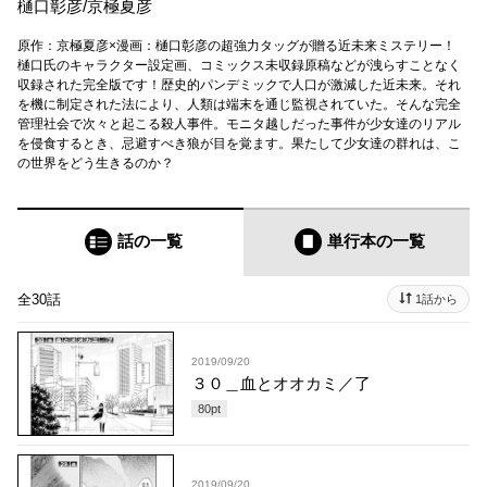
樋口彰彦
/
京極夏彦
原作：京極夏彦×漫画：樋口彰彦の超強力タッグが贈る近未来ミステリー！
樋口氏のキャラクター設定画、コミックス未収録原稿などが洩らすことなく
収録された完全版です！歴史的パンデミックで人口が激減した近未来。それ
を機に制定された法により、人類は端末を通じ監視されていた。そんな完全
管理社会で次々と起こる殺人事件。モニタ越しだった事件が少女達のリアル
を侵食するとき、忌避すべき狼が目を覚ます。果たして少女達の群れは、こ
の世界をどう生きるのか？
話の一覧
単行本
の一覧
全30話
1話から
2019/09/20
３０＿血とオオカミ／了
80
pt
2019/09/20