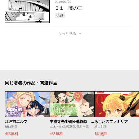
2019/09/20
２１＿闇の王
65
pt
もっと見る
同じ著者の作品・関連作品
江戸前エルフ
中禅寺先生物怪講義録 先生が謎を解いてしまうから。
あしたのファミリア
樋口彰彦
志水アキ/京極夏彦/田村半蔵
樋口彰彦
4話無料
4話無料
1話無料