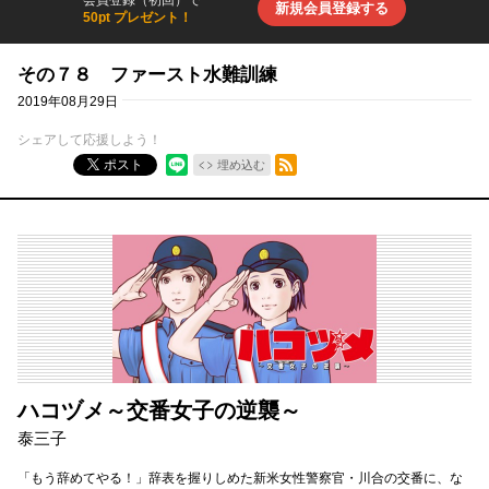
新規会員登録する
50pt プレゼント！
その７８ ファースト水難訓練
2019年08月29日
シェアして応援しよう！
RSSフィード
ポスト
埋め込む
ハコヅメ～交番女子の逆襲～
泰三子
「もう辞めてやる！」辞表を握りしめた新米女性警察官・川合の交番に、な