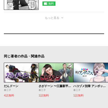
無料
もっと見る
同じ著者の作品・関連作品
だんドーン
さがドーン 〜江藤新平と肥前の妖怪〜
ハコヅメ別章 アンボックス
泰三子
泰三子
泰三子
4話無料
1話無料
1話無料