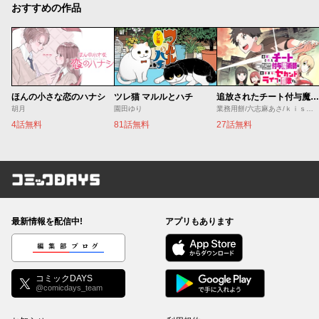
おすすめの作品
ほんの小さな恋のハナシ
ツレ猫 マルルとハチ
追放されたチート付与魔術師は気ままなセカンドライフを謳歌する。 ～俺は武器だけじゃなく、あらゆるものに『強化ポイント』を付与できるし、俺の意思でいつでも効果を解除できるけど、残った人たち大丈夫？～
胡月
園田ゆり
業務用餅/六志麻あさ/ｋｉｓｕｉ
4話無料
81話無料
27話無料
コミックDAYS
最新情報を配信中!
アプリもあります
編集部ブログ
コミックDAYS
@comicdays_team