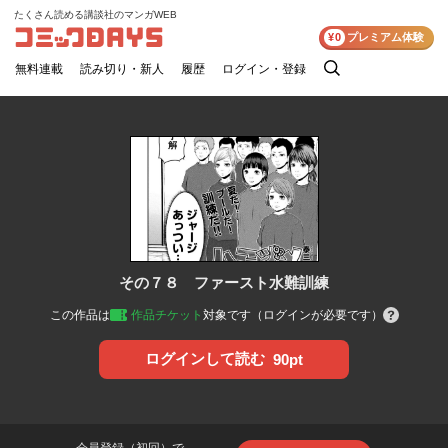
たくさん読める講談社のマンガWEB
コミックDAYS
¥0
プレミアム体験
無料連載
読み切り・新人
履歴
ログイン・登録
検
索
その７８ ファースト水難訓練
この作品は
作品チケット
対象です（ログインが必要です）
ログインして読む
90pt
会員登録（初回）で