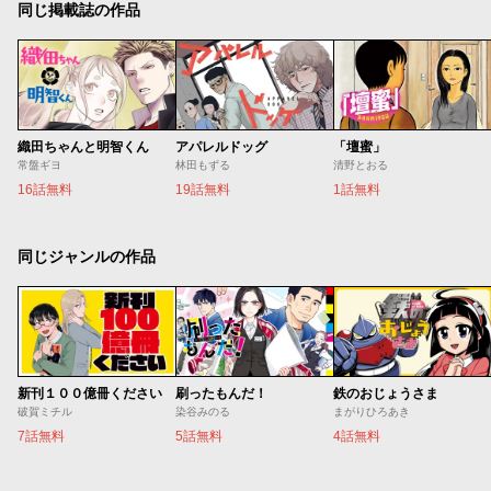
同じ掲載誌の作品
織田ちゃんと明智くん
アパレルドッグ
「壇蜜」
常盤ギヨ
林田もずる
清野とおる
16話無料
19話無料
1話無料
同じジャンルの作品
新刊１００億冊ください
刷ったもんだ！
鉄のおじょうさま
破賀ミチル
染谷みのる
まがりひろあき
7話無料
5話無料
4話無料