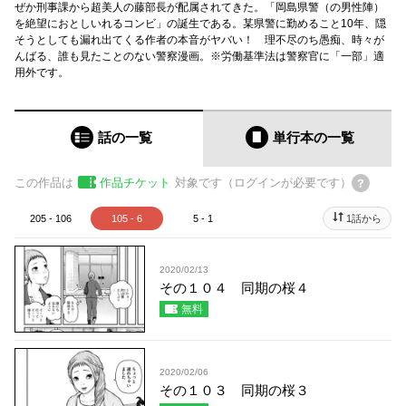
ぜか刑事課から超美人の藤部長が配属されてきた。「岡島県警（の男性陣）
を絶望におとしいれるコンビ」の誕生である。某県警に勤めること10年、隠
そうとしても漏れ出てくる作者の本音がヤバい！ 理不尽のち愚痴、時々が
んばる、誰も見たことのない警察漫画。※労働基準法は警察官に「一部」適
用外です。
話の一覧
単行本
の一覧
この作品は
作品チケット
対象です（ログインが必要です）
205 - 106
105 - 6
5 - 1
1話から
2020/02/13
その１０４ 同期の桜４
無料
2020/02/06
その１０３ 同期の桜３