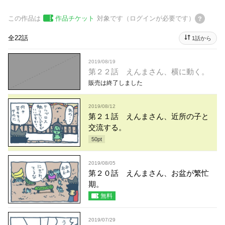
この作品は
作品チケット
対象です（ログインが必要です）
全22話
1話から
2019/08/19
第２２話 えんまさん、横に動く。
販売は終了しました
2019/08/12
第２１話 えんまさん、近所の子と
交流する。
50
pt
2019/08/05
第２０話 えんまさん、お盆が繁忙
期。
無料
2019/07/29