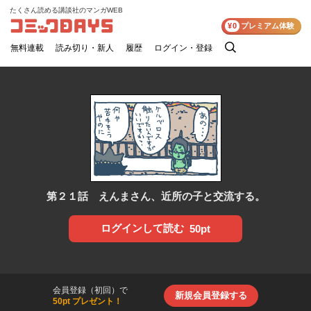
たくさん読める講談社のマンガWEB
コミックDAYS
¥0
プレミアム体験
無料連載
読み切り・新人
履歴
ログイン・登録
検
索
第２１話 えんまさん、近所の子と交流する。
ログインして読む
50pt
会員登録（初回）で
新規会員登録する
50pt プレゼント！