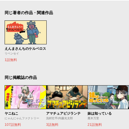
同じ著者の作品・関連作品
えんまさんちのケルベロス
リベンセイ
1話無料
同じ掲載誌の作品
ヤニねこ
アマチュアビジランテ
妹は知っている
にゃんにゃんファクトリー
浅村壮平/内藤光太郎
雁木万里
107話無料
3話無料
21話無料