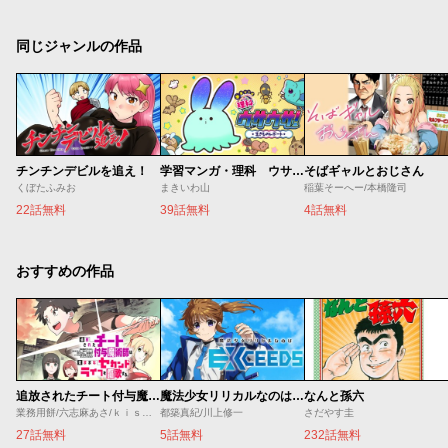
同じジャンルの作品
チンチンデビルを追え！
学習マンガ・理科 ウサウサ！
そばギャルとおじさん
くぼたふみお
まきいわ山
稲葉そーへー/本橋隆司
22話無料
39話無料
4話無料
おすすめの作品
追放されたチート付与魔術師は気ままなセカンドライフを謳歌する。 ～俺は武器だけじゃなく、あらゆるものに『強化ポイント』を付与できるし、俺の意思でいつでも効果を解除できるけど、残った人たち大丈夫？～
魔法少女リリカルなのは EXCEEDS
なんと孫六
業務用餅/六志麻あさ/ｋｉｓｕｉ
都築真紀/川上修一
さだやす圭
27話無料
5話無料
232話無料