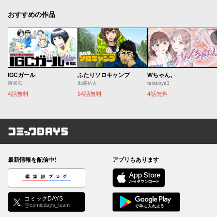
おすすめの作品
IGCガール
ふたりソロキャンプ
Wちゃん。
東和広
出端祐大
terakoya3
4話無料
64話無料
4話無料
コミックDAYS
最新情報を配信中!
アプリもあります
編集部ブログ
コミックDAYS
@comicdays_team