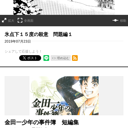
拡大
全画面
移動
氷点下１５度の殺意 問題編１
2019年07月23日
シェアして応援しよう！
RSSフィード
ポスト
埋め込む
金田一少年の事件簿 短編集