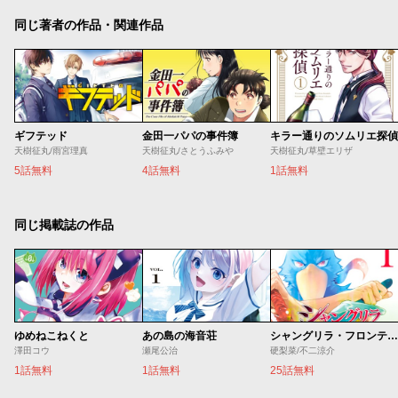
同じ著者の作品・関連作品
ギフテッド
金田一パパの事件簿
キラー通りのソムリエ探偵
天樹征丸/雨宮理真
天樹征丸/さとうふみや
天樹征丸/草壁エリザ
5話無料
4話無料
1話無料
同じ掲載誌の作品
ゆめねこねくと
あの島の海音荘
シャングリラ・フロンティア
澤田コウ
瀬尾公治
硬梨菜/不二涼介
1話無料
1話無料
25話無料