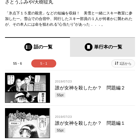
さとうふみや
/
天樹征丸
「氷点下１５度の殺意」などの短編を収録！ 美雪と一緒にスキー教室に参
加した一。雪山での合宿中、同行したスキー部員の１人が何者かに襲われた
が、その本人には命を狙われる”心当たり”があった．．．。
話の一覧
単行本
の一覧
55 - 6
5 - 1
1話から
2019/07/23
誰が女神を殺したか？ 問題編２
55
pt
2019/07/23
誰が女神を殺したか？ 問題編１
55
pt