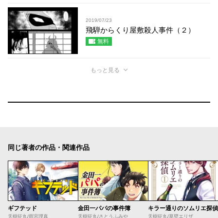
2019/07/23
飛騨からくり屋敷殺人事件（２）
無料
もっと見る
同じ著者の作品・関連作品
ギフテッド
金田一パパの事件簿
キラー通りのソムリエ探偵
天樹征丸/雨宮理真
天樹征丸/さとうふみや
天樹征丸/草壁エリザ