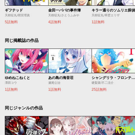
ギフテッド
金田一パパの事件簿
キラー通りのソムリエ探偵
天樹征丸/雨宮理真
天樹征丸/さとうふみや
天樹征丸/草壁エリザ
5話無料
4話無料
1話無料
同じ掲載誌の作品
ゆめねこねくと
あの島の海音荘
シャングリラ・フロンティア
澤田コウ
瀬尾公治
硬梨菜/不二涼介
1話無料
1話無料
25話無料
同じジャンルの作品