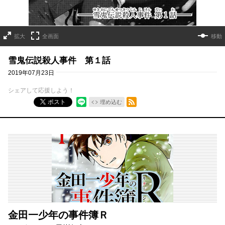
拡大
全画面
移動
雪鬼伝説殺人事件 第１話
2019年07月23日
シェアして応援しよう！
RSSフィード
ポスト
埋め込む
金田一少年の事件簿Ｒ