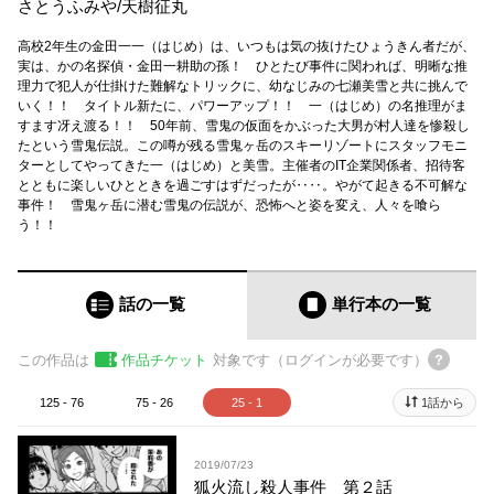
さとうふみや
/
天樹征丸
高校2年生の金田一一（はじめ）は、いつもは気の抜けたひょうきん者だが、
実は、かの名探偵・金田一耕助の孫！ ひとたび事件に関われば、明晰な推
理力で犯人が仕掛けた難解なトリックに、幼なじみの七瀬美雪と共に挑んで
いく！！ タイトル新たに、パワーアップ！！ 一（はじめ）の名推理がま
すます冴え渡る！！ 50年前、雪鬼の仮面をかぶった大男が村人達を惨殺し
たという雪鬼伝説。この噂が残る雪鬼ヶ岳のスキーリゾートにスタッフモニ
ターとしてやってきた一（はじめ）と美雪。主催者のIT企業関係者、招待客
とともに楽しいひとときを過ごすはずだったが‥‥。やがて起きる不可解な
事件！ 雪鬼ヶ岳に潜む雪鬼の伝説が、恐怖へと姿を変え、人々を喰ら
う！！
話の一覧
単行本
の一覧
この作品は
作品チケット
対象です（ログインが必要です）
125 - 76
75 - 26
25 - 1
1話から
2019/07/23
狐火流し殺人事件 第２話