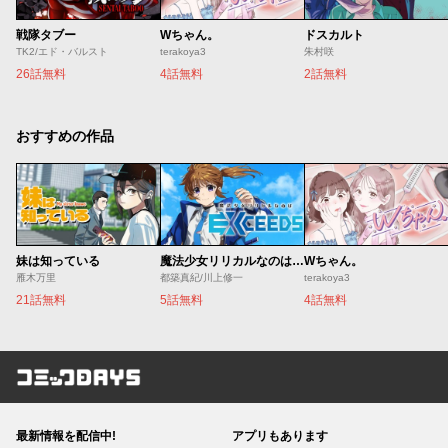
戦隊タブー
Wちゃん。
ドスカルト
TK2/エド・バルスト
terakoya3
朱村咲
26話無料
4話無料
2話無料
おすすめの作品
妹は知っている
魔法少女リリカルなのは EXCEEDS
Wちゃん。
雁木万里
都築真紀/川上修一
terakoya3
21話無料
5話無料
4話無料
コミックDAYS
最新情報を配信中!
アプリもあります