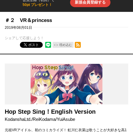
会員登録（初回）で
新規会員登録する
50pt プレゼント！
＃２ VR＆princess
2019年08月01日
シェアして応援しよう！
RSSフィード
ポスト
埋め込む
Hop Step Sing！English Version
KodanshaLtd.
/
ReiKodama
/
YuiAsube
元祖VRアイドル、初のコミカライズ！ 虹川仁衣菜は歌うことが大好きな高1