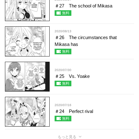
＃27 The school of Mikasa
無料
2020/08/13
＃26 The circumstances that
Mikasa has
無料
2020/07/30
＃25 Vs. Yoake
無料
2020/07/16
＃24 Perfect rival
無料
もっと見る