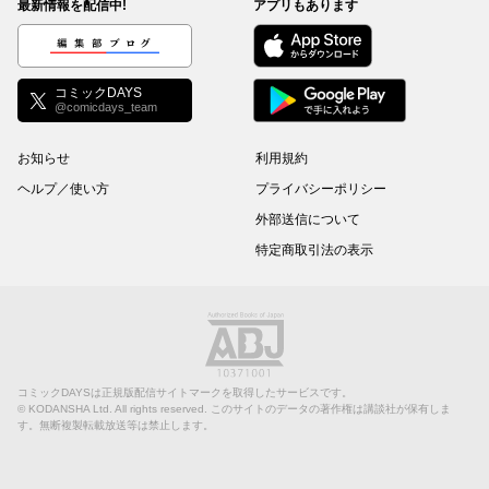
最新情報を配信中!
アプリもあります
編集部ブログ
コミックDAYS
@comicdays_team
お知らせ
利用規約
ヘルプ／使い方
プライバシーポリシー
外部送信について
特定商取引法の表示
コミックDAYSは正規版配信サイトマークを取得したサービスです。
©
KODANSHA Ltd.
All rights reserved. このサイトのデータの著作権は講談社が保有しま
す。無断複製転載放送等は禁止します。