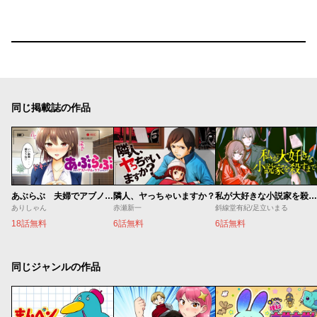
同じ掲載誌の作品
あぶらぶ 夫婦でアブノーマルなラブしませんか？
隣人、ヤっちゃいますか？
私が大好きな小説家を殺すまで
ありしゃん
赤瀬新一
斜線堂有紀/足立いまる
18話無料
6話無料
6話無料
同じジャンルの作品