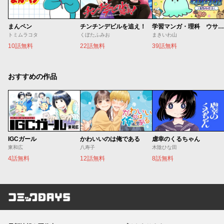
まんペン
チンチンデビルを追え！
学習マンガ・理科 ウサウサ！
トミムラコタ
くぼたふみお
まきいわ山
10話無料
22話無料
39話無料
おすすめの作品
IGCガール
かわいいのは俺である
虐幸のくるちゃん
東和広
八寿子
木陰ひな田
4話無料
12話無料
8話無料
コミックDAYS