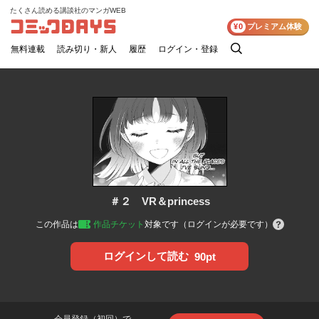
たくさん読める講談社のマンガWEB
コミックDAYS
¥0
プレミアム体験
無料連載
読み切り・新人
履歴
ログイン・登録
検
索
＃２ VR＆princess
この作品は
作品チケット
対象です（ログインが必要です）
ログインして読む
90pt