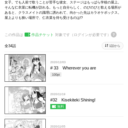
女子。でも人前で歌うことが苦手な彼女、ステージはもっぱら学校の屋上。
そんな仁衣菜に転機が訪れる。もっと自分らしく、のびのびと歌える場所が
あると、クラスメイトの識理に誘われて、向かった先はカラオケボックス。
屋上よりも狭い場所で、仁衣菜を待ち受けるのは!?
この作品は
作品チケット
対象です（ログインが必要です）
全34話
1話から
2020/12/03
# 33 Wherever you are
100
pt
2020/11/19
#32 Kisekiteki Shining!
無料
2020/11/05