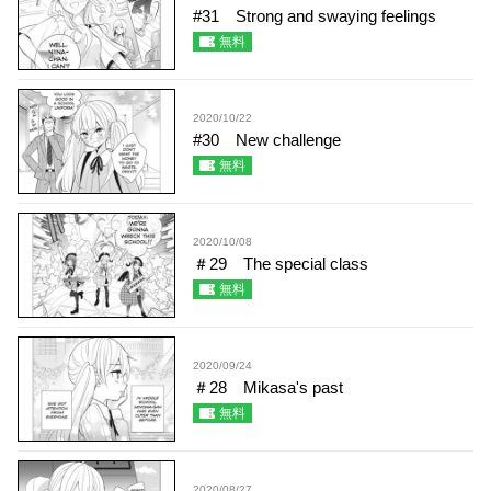
#31 Strong and swaying feelings
無料
2020/10/22
#30 New challenge
無料
2020/10/08
＃29 The special class
無料
2020/09/24
＃28 Mikasa's past
無料
2020/08/27