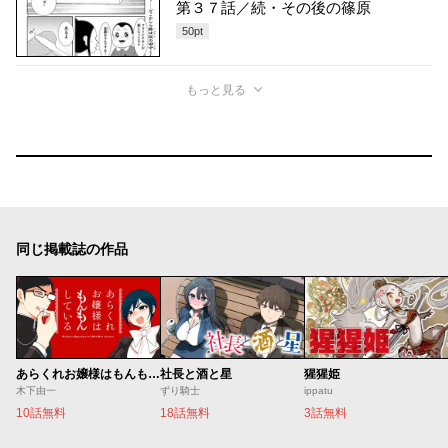
第３７話／続・その後の篠原
50
pt
もっと見る
同じ掲載誌の作品
あらくれお嬢様はもんもんしている
社長と酒と星
猩猩姫
木下由一
ずり騎士
ippatu
10話無料
18話無料
3話無料