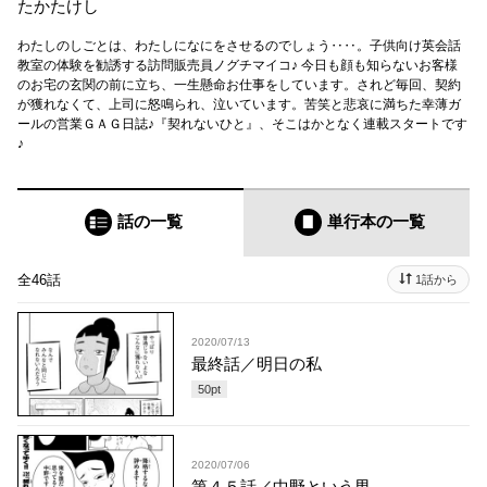
たかたけし
わたしのしごとは、わたしになにをさせるのでしょう‥‥。子供向け英会話
教室の体験を勧誘する訪問販売員ノグチマイコ♪ 今日も顔も知らないお客様
のお宅の玄関の前に立ち、一生懸命お仕事をしています。されど毎回、契約
が獲れなくて、上司に怒鳴られ、泣いています。苦笑と悲哀に満ちた幸薄ガ
ールの営業ＧＡＧ日誌♪『契れないひと』、そこはかとなく連載スタートです
♪
話の一覧
単行本
の一覧
全46話
1話から
2020/07/13
最終話／明日の私
50
pt
2020/07/06
第４５話／中野という男