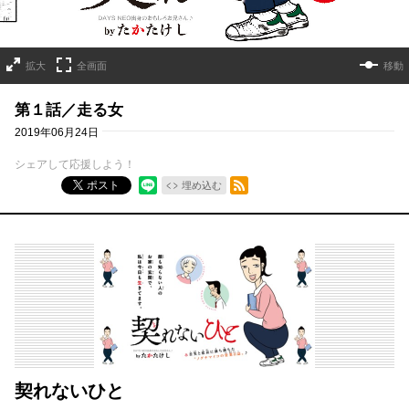
拡大
全画面
移動
第１話／走る女
2019年06月24日
シェアして応援しよう！
RSSフィード
ポスト
埋め込む
契れないひと