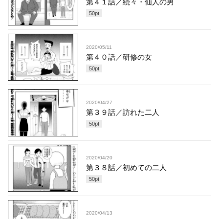
第４１話／続々・仙人の男
50
pt
2020/05/11
第４０話／研修の女
50
pt
2020/04/27
第３９話／訪れた二人
50
pt
2020/04/20
第３８話／初めての二人
50
pt
2020/04/13