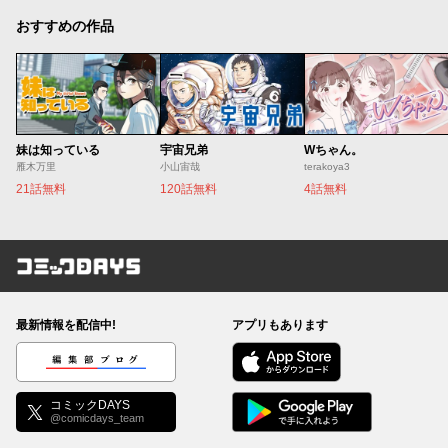
おすすめの作品
妹は知っている
宇宙兄弟
Wちゃん。
雁木万里
小山宙哉
terakoya3
21話無料
120話無料
4話無料
コミックDAYS
最新情報を配信中!
アプリもあります
編集部ブログ
コミックDAYS
@comicdays_team