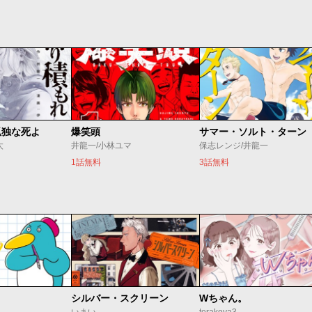
孤独な死よ
爆笑頭
サマー・ソルト・ターン
太
井龍一/小林ユマ
保志レンジ/井龍一
1話無料
3話無料
シルバー・スクリーン
Wちゃん。