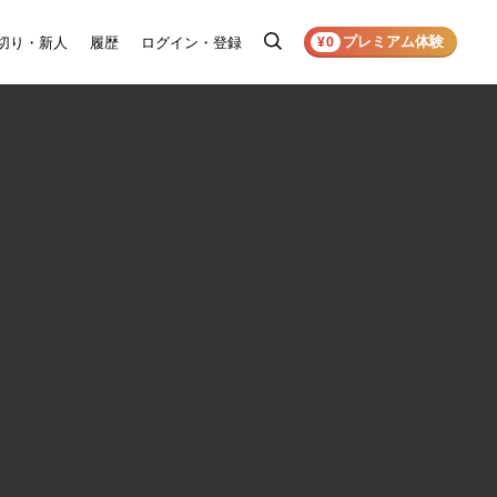
プレミアム体験
切り・新人
履歴
ログイン・登録
検
¥0
索