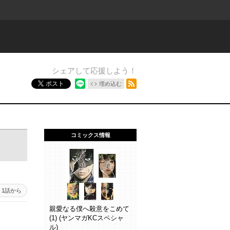
シェアして応援しよう！
RSSフィード
ポスト
埋め込む
コミックス情報
1話から
親愛なる僕へ殺意をこめて
(1) (ヤンマガKCスペシャ
ル)