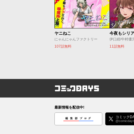
ヤニねこ
にゃんにゃんファクトリー
伊口紺/中村優
107話無料
11話無料
コミックDAYS
最新情報を配信中!
編集部ブログ
コミックDA
@comicday