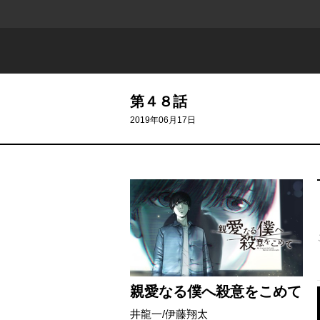
第４８話
2019年06月17日
親愛なる僕へ殺意をこめて
井龍一
/
伊藤翔太