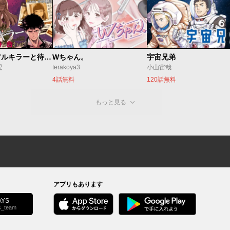
今夜もシリアルキラーと待ち合わせ
Wちゃん。
宇宙兄弟
児
terakoya3
小山宙哉
4話無料
120話無料
もっと見る
アプリもあります
YS
s_team