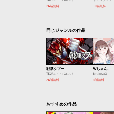
TK2/エド・バルスト
トミムラコタ
26話無料
10話無料
同じジャンルの作品
戦隊タブー
Wちゃん。
TK2/エド・バルスト
terakoya3
26話無料
4話無料
おすすめの作品