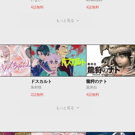
いまい
terakoya3
4話無料
4話無料
もっと見る
ドスカルト
龍狩のナト
朱村咲
黒井白
2話無料
4話無料
もっと見る