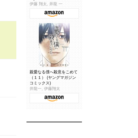
伊藤 翔太, 井龍 一
親愛なる僕へ殺意をこめて
（１１） (ヤングマガジン
コミックス)
井龍一, 伊藤翔太