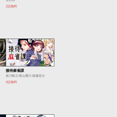
朱村咲
2話無料
接待麻雀課
新川帆立/奥山響介/後藤悠太
4話無料