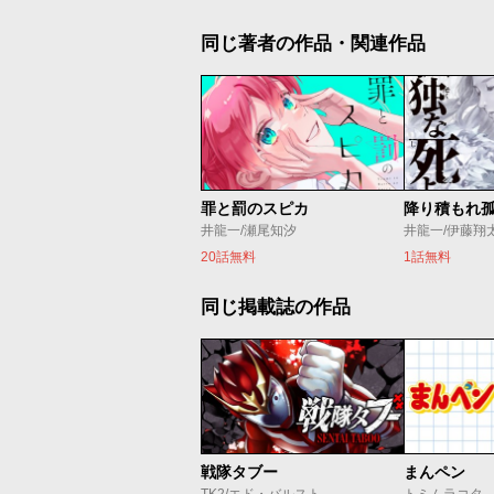
同じ著者の作品・関連作品
罪と罰のスピカ
降り積もれ
井龍一/瀬尾知汐
井龍一/伊藤翔
20話無料
1話無料
同じ掲載誌の作品
戦隊タブー
まんペン