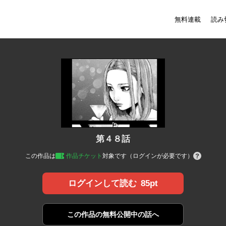
無料連載
読み
第４８話
この作品は
作品チケット
対象です（ログインが必要です）
85pt
ログインして読む
この作品の
無料公開中の話へ