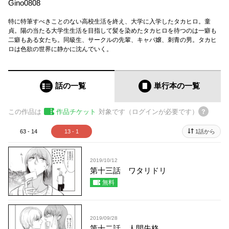
Gino0808
特に特筆すべきことのない高校生活を終え、大学に入学したタカヒロ。童
貞。陽の当たる大学生生活を目指して髪を染めたタカヒロを待つのは一癖も
二癖もある女たち。同級生、サークルの先輩、キャバ嬢、刺青の男。タカヒ
ロは色欲の世界に静かに沈んでいく。
話の一覧
単行本
の一覧
この作品は
作品チケット
対象です（ログインが必要です）
63 - 14
13 - 1
1話から
2019/10/12
第十三話 ワタリドリ
無料
2019/09/28
第十二話 人間失格