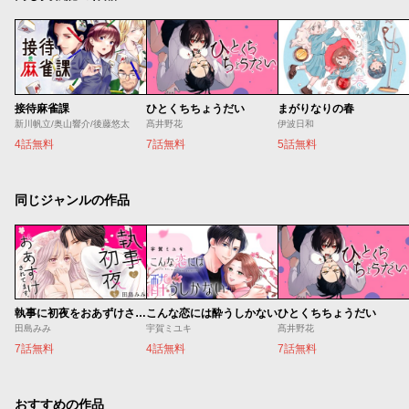
接待麻雀課
ひとくちちょうだい
まがりなりの春
新川帆立/奥山響介/後藤悠太
髙井野花
伊波日和
4話無料
7話無料
5話無料
同じジャンルの作品
執事に初夜をおあずけされてます。
こんな恋には酔うしかない
ひとくちちょうだい
田島みみ
宇賀ミユキ
髙井野花
7話無料
4話無料
7話無料
おすすめの作品