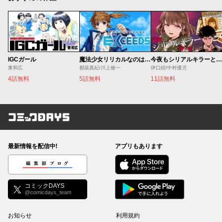
IGCガール
魔法少女リリカルなのは EXCEEDS
今夜もシリアルキラーと待ち合わせ
東和広
都築真紀/川上修一
伊口紺/中村優児
4話無料
5話無料
11話無料
コミックDAYS
最新情報を配信中!
アプリもあります
編集部ブログ
コミックDAYS
@comicdays_team
お知らせ
利用規約