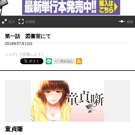
拡大
全画面
移動
第一話 図書室にて
2019年07月13日
シェアして応援しよう！
RSSフィード
ポスト
埋め込む
童貞噺